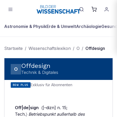
Astronomie & Physik
Erde & Umwelt
Archäologie
Gesundh
Startseite
/
Wissenschaftslexikon
/
O
/
Offdesign
Offdesign
O
Technik & Digitales
Exklusiv für Abonnenten
BDW PLUS
Off|de|sign
〈[–dizn] n. 15;
Tech.〉
Betriebspunkt außerhalb des