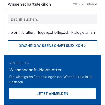
Wissenschaftslexikon
20.557
Einträge
Begriff im Lexikon suchen
...biont
...blütler
...flügelig
...höffig
...id
...ik
...logie
...man
WAHRIG WISSENSCHAFTSLEXIKON
NEWSLETTER
Wissenschaft-Newsletter
Die wichtigsten Entdeckungen der Woche direkt in Ihr
Postfach.
JETZT ANMELDEN