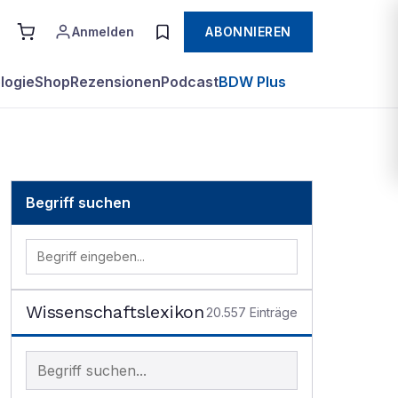
Anmelden
ABONNIEREN
logie
Shop
Rezensionen
Podcast
BDW Plus
Begriff suchen
Wissenschaftslexikon
20.557
Einträge
Begriff im Lexikon suchen