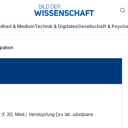
dheit & Medizin
Technik & Digitales
Gesellschaft & Psycho
pation
〈f. 20; Med.〉
Verstopfung
[zu lat.
obstipare