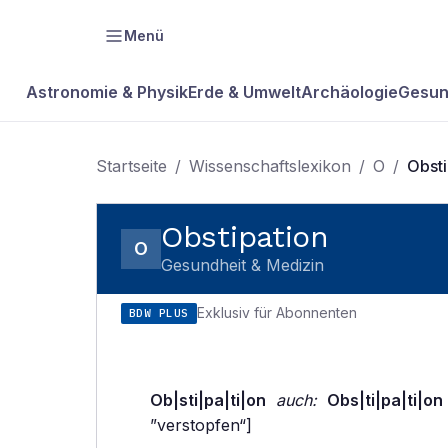
Menü
Astronomie & Physik
Erde & Umwelt
Archäologie
Gesun
Startseite
/
Wissenschaftslexikon
/
O
/
Obsti
Obstipation
O
Gesundheit & Medizin
Exklusiv für Abonnenten
BDW PLUS
Ob|sti|pa|ti|on
auch:
Obs|ti|pa|ti|on
”verstopfen“]