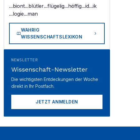
...biont
...blütler
...flügelig
...höffig
...id
...ik
...logie
...man
WAHRIG
WISSENSCHAFTSLEXIKON
NEWSLETTER
Wissenschaft-Newsletter
Die wichtigsten Entdeckungen der Woche
direkt in Ihr Postfach.
JETZT ANMELDEN