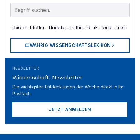
Begriff im Lexikon suchen
...biont
...blütler
...flügelig
...höffig
...id
...ik
...logie
...man
WAHRIG WISSENSCHAFTSLEXIKON
NEWSLETTER
Wissenschaft-Newsletter
Die wichtigsten Entdeckungen der Woche direkt in Ihr
Postfach.
JETZT ANMELDEN