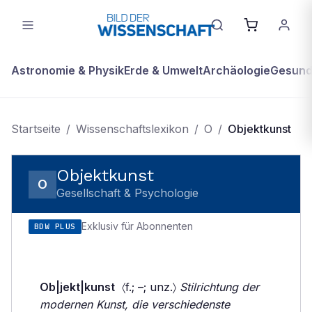
Astronomie & Physik
Erde & Umwelt
Archäologie
Gesundh
Startseite
/
Wissenschaftslexikon
/
O
/
Objektkunst
Objektkunst
O
Gesellschaft & Psychologie
Exklusiv für Abonnenten
BDW PLUS
Ob|jekt|kunst
〈f.; –; unz.〉
Stilrichtung der
modernen Kunst, die verschiedenste