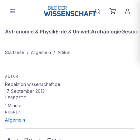
Astronomie & Physik
Erde & Umwelt
Archäologie
Gesundh
Startseite
/
Allgemein
/
Artikel
ALLGEMEIN
Nichts als Gegensätze
AUTOR
Redaktion wissenschaft.de
17. September 2013
LESEZEIT
1
Minute
RUBRIK
Allgemein