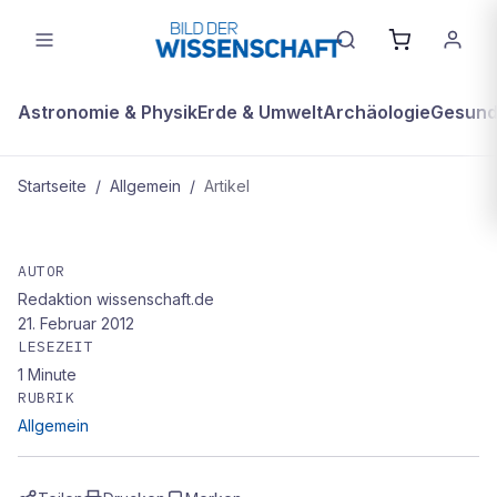
Astronomie & Physik
Erde & Umwelt
Archäologie
Gesundh
Startseite
/
Allgemein
/
Artikel
ALLGEMEIN
Nicht ohne meinen Computer
AUTOR
Redaktion wissenschaft.de
21. Februar 2012
LESEZEIT
1
Minute
RUBRIK
Allgemein