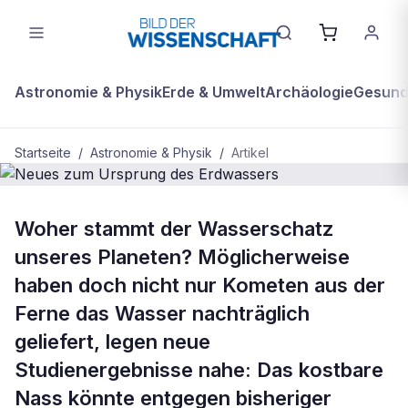
Astronomie & Physik
Erde & Umwelt
Archäologie
Gesundh
Startseite
/
Astronomie & Physik
/
Artikel
ASTRONOMIE & PHYSIK
Woher stammt der Wasserschatz
Neues zum Ursprung des
unseres Planeten? Möglicherweise
Erdwassers
haben doch nicht nur Kometen aus der
Ferne das Wasser nachträglich
geliefert, legen neue
Studienergebnisse nahe: Das kostbare
Nass könnte entgegen bisheriger