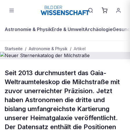
Astronomie & Physik
Erde & Umwelt
Archäologie
Gesundh
Startseite
/
Astronomie & Physik
/
Artikel
ASTRONOMIE & PHYSIK
Seit 2013 durchmustert das Gaia-
Neuer Sternenkatalog der
Weltraumteleskop die Milchstraße mit
Milchstraße
zuvor unerreichter Präzision. Jetzt
haben Astronomen die dritte und
bislang umfangreichste Kartierung
unserer Heimatgalaxie veröffentlicht.
Der Datensatz enthält die Positionen