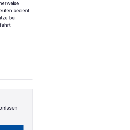
cherweise
euten bedient
tze bei
fahrt
bnissen