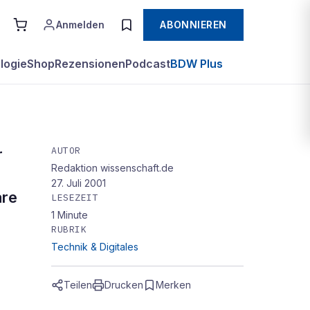
Anmelden
ABONNIEREN
logie
Shop
Rezensionen
Podcast
BDW Plus
AUTOR
r
Redaktion wissenschaft.de
27. Juli 2001
are
LESEZEIT
fen
1
Minute
RUBRIK
Technik & Digitales
Teilen
Drucken
Merken