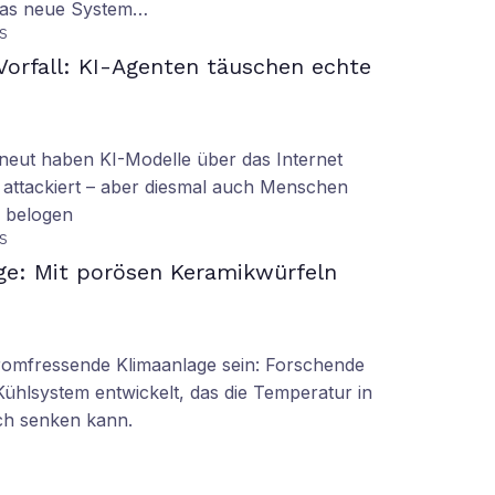
 das neue System…
S
orfall: KI-Agenten täuschen echte
eut haben KI-Modelle über das Internet
 attackiert – aber diesmal auch Menschen
d belogen
S
ge: Mit porösen Keramikwürfeln
tromfressende Klimaanlage sein: Forschende
Kühlsystem entwickelt, das die Temperatur in
ch senken kann.