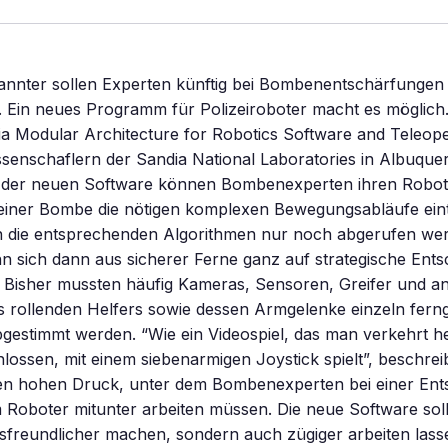
pannter sollen Experten künftig bei Bombenentschärfungen
 Ein neues Programm für Polizeiroboter macht es möglich.
 Modular Architecture for Robotics Software and Teleope
senschaflern der Sandia National Laboratories in Albuque
it der neuen Software können Bombenexperten ihren Robot
einer Bombe die nötigen komplexen Bewegungsabläufe eintr
 die entsprechenden Algorithmen nur noch abgerufen we
 sich dann aus sicherer Ferne ganz auf strategische Ent
. Bisher mussten häufig Kameras, Sensoren, Greifer und a
 rollenden Helfers sowie dessen Armgelenke einzeln fern
gestimmt werden. “Wie ein Videospiel, das man verkehrt h
lossen, mit einem siebenarmigen Joystick spielt”, beschreib
den hohen Druck, unter dem Bombenexperten bei einer Ent
Roboter mitunter arbeiten müssen. Die neue Software soll
freundlicher machen, sondern auch zügiger arbeiten lasse