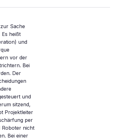
 zur Sache
 Es heißt
ration) und
rque
ern vor der
ichtern. Bei
rden. Der
scheidungen
ndere
gesteuert und
erum sitzend,
t Projektleiter
schärfung per
 Roboter nicht
n. Bei einer