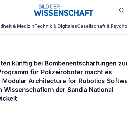
dheit & Medizin
Technik & Digitales
Gesellschaft & Psycho
erten künftig bei Bombenentschärfungen zu
re verbessert
rogramm für Polizeiroboter macht es
 Modular Architecture for Robotics Softw
er beim Entschär
n Wissenschaflern der Sandia National
ickelt.