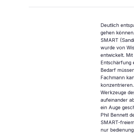
Deutlich ents
gehen können.
SMART (Sandia
wurde von Wis
entwickelt. M
Entschärfung 
Bedarf müssen
Fachmann kann
konzentrieren
Werkzeuge des
aufeinander ab
ein Auge gesch
Phil Bennett 
SMART-freiem 
nur bedienungs