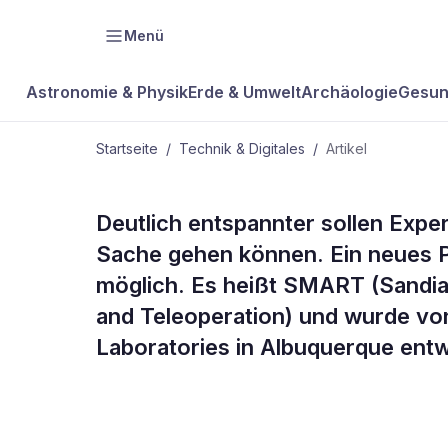
Menü
Astronomie & Physik
Erde & Umwelt
Archäologie
Gesun
Startseite
/
Technik & Digitales
/
Artikel
TECHNIK & DIGITALES
Deutlich entspannter sollen Exp
Neue Softwa
Sache gehen können. Ein neues P
möglich. Es heißt SMART (Sandia
Polizeirobot
and Teleoperation) und wurde vo
Laboratories in Albuquerque entw
von Bomben