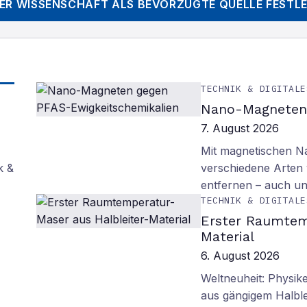
DER WISSENSCHAFT
ALS BEVORZUGTE QUELLE FESTL
TECHNIK & DIGITALE
Nano-Magneten 
7. August 2026
Mit magnetischen Na
k &
verschiedene Arten
entfernen – auch un
TECHNIK & DIGITALE
Erster Raumtem
Material
6. August 2026
Weltneuheit: Physik
aus gängigem Halblei