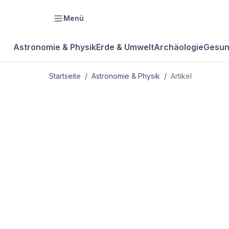
Menü
Astronomie & Physik
Erde & Umwelt
Archäologie
Gesun
Startseite
/
Astronomie & Physik
/
Artikel
ASTRONOMIE & PHYSIK
Neue Besatz
der ISS