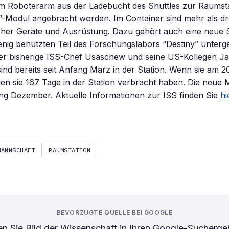
m Roboterarm aus der Ladebucht des Shuttles zur Raumst
”-Modul angebracht worden. Im Container sind mehr als d
icher Geräte und Ausrüstung. Dazu gehört auch eine neue 
enig benutzten Teil des Forschungslabors “Destiny” unterg
Der bisherige ISS-Chef Usaschew und seine US-Kollegen J
nd bereits seit Anfang März in der Station. Wenn sie am 2
en sie 167 Tage in der Station verbracht haben. Die neue
ang Dezember. Aktuelle Informationen zur ISS finden Sie
hi
MANNSCHAFT
RAUMSTATION
BEVORZUGTE QUELLE BEI GOOGLE
n Sie
Bild der Wissenschaft
in Ihren Google-Sucherge