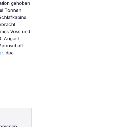
ation gehoben
rei Tonnen
Schlafkabine,
ebracht
ames Voss und
0. August
 Mannschaft
er.
dpa
bnissen