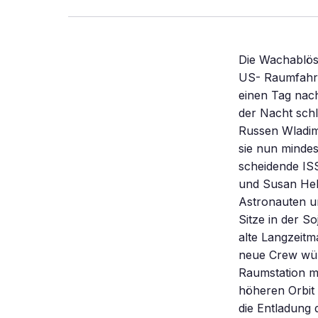
Die Wachablösu
US- Raumfahrt
einen Tag nac
der Nacht sch
Russen Wladim
sie nun mindes
scheidende IS
und Susan Helm
Astronauten u
Sitze in der S
alte Langzeit
neue Crew würd
Raumstation mi
höheren Orbit
die Entladung