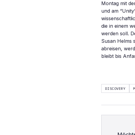
Montag mit de
und am “Unity
wissenschaftl
die in einem w
werden soll. 
Susan Helms si
abreisen, werd
bleibt bis Anf
DISCOVERY
Möchte