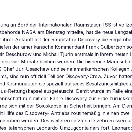
ng an Bord der Internationalen Raumstation ISS ist vollzo
behörde NASA am Dienstag mitteilte, hat die neue Langze
h ihrer Ankunft mit der Raumfähre Discovery die Regie üb
liefen der amerikanische Kommandant Frank Culbertson so
ir Deschurow und Michail Tjurin erstmals in ihrem neuen 
tens vier Monate bleiben werden. Die bisherige Mannschaft
S-Chef Juri Usaschew und seine amerikanischen Kollegen
s, sind nun offiziell Teil der Discovery-Crew. Zuvor hatten
nd Kosmonauten die speziell auf jedes Besatzungsmitglied
ojus-Rettungskapsel ausgetauscht. Damit würde im Falle eine
mannschaft nun mit der Fähre Discovery zur Erde zurückke
e sich mit der Sojuskapsel in Sicherheit bringen. Am Diens
t Hilfe des Discovery- Antriebs routinemäßig in einen zwei
 gehoben werden. Des weiteren setzten die zehn Russen u
 des italienischen Leonardo-Umzugcontainers fort. Leonar