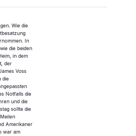
gen. Wie die
itbesatzung
ernommen. In
wie die beiden
Heim, in dem
, der
 James Voss
 die
 angepassten
s Notfalls die
hren und die
tag sollte die
 Meilen
nd Amerikaner
do war am