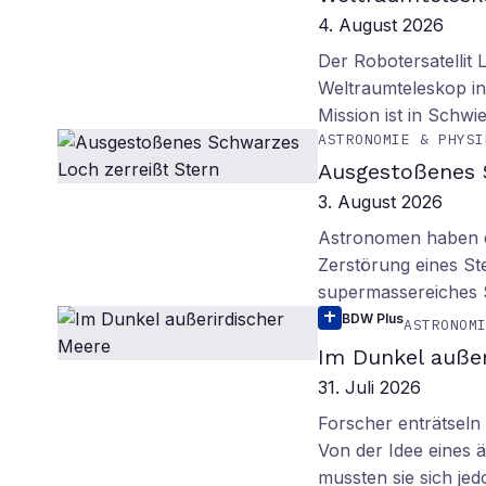
4. August 2026
Der Robotersatellit 
Weltraumteleskop in
Mission ist in Schwie
ASTRONOMIE & PHYSI
Ausgestoßenes 
3. August 2026
Astronomen haben ei
Zerstörung eines St
supermassereiches
BDW Plus
ASTRONOM
Im Dunkel außer
31. Juli 2026
Forscher enträtsel
Von der Idee eines
mussten sie sich je