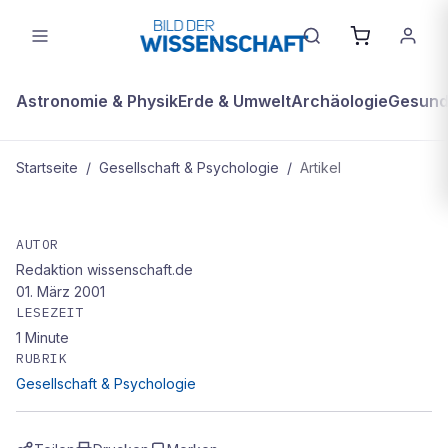
Astronomie & Physik
Erde & Umwelt
Archäologie
Gesundh
Startseite
/
Gesellschaft & Psychologie
/
Artikel
GESELLSCHAFT & PSYCHOLOGIE
Murphys Haken
AUTOR
Redaktion wissenschaft.de
01. März 2001
LESEZEIT
1
Minute
RUBRIK
Gesellschaft & Psychologie