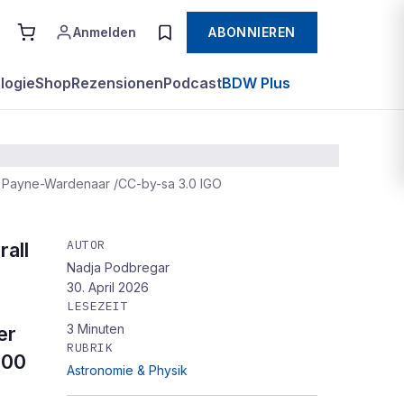
Anmelden
ABONNIEREN
logie
Shop
Rezensionen
Podcast
BDW Plus
n Payne-Wardenaar /
CC-by-sa 3.0
IGO
AUTOR
all
Nadja Podbregar
30. April 2026
LESEZEIT
3
Minuten
er
RUBRIK
000
Astronomie & Physik