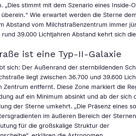
 „Dies stimmt mit dem Szenario eines Inside-O
überein.“ Wie erwartet werden die Sterne de
 Abstand vom Milchstraßenzentrum immer jü
n rund 39.000 Lichtjahren Abstand kehrt sich di
raße ist eine Typ-II-Galaxie
bt sich: Der Außenrand der sternbildenden Sch
chstraße liegt zwischen 36.700 und 39.600 Lic
n Zentrum entfernt. Diese Zone markiert die Reg
ldung auf ein Minimum absinkt und ab der sich 
ilung der Sterne umkehrt. „Die Präsenz eines s
ltersgradienten im äußeren Bereich der Sterne
tung für die großskalige Struktur der
nscheibe“, erklären die Astronomen.