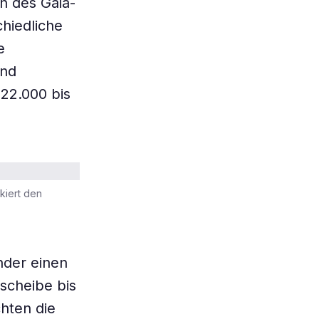
n des Gaia-
hiedliche
e
und
22.000 bis
rkiert den
nder einen
scheibe bis
hten die