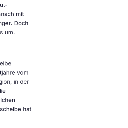
ut-
mnach mit
nger. Doch
es um.
eibe
htjahre vom
ion, in der
die
olchen
nscheibe hat