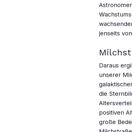
Astronomen.
Wachstums 
wachsendem
jenseits vo
Milchst
Daraus ergi
unserer Mil
galaktische
die Sternbi
Altersverte
positiven A
große Bedeu
Milchstraße