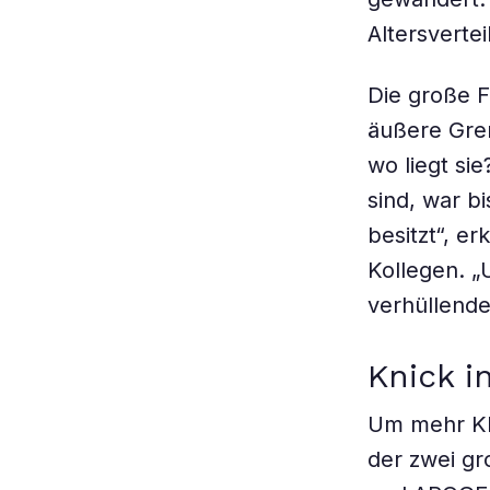
Altersverte
Die große F
äußere Gre
wo liegt si
sind, war bi
besitzt“, er
Kollegen. „
verhüllend
Knick i
Um mehr Kla
der zwei g