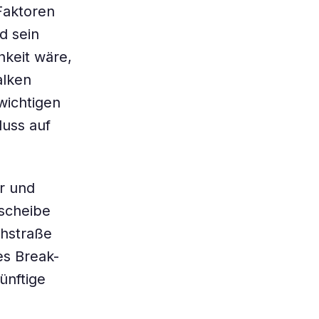
Faktoren
d sein
hkeit wäre,
alken
wichtigen
luss auf
r und
nscheibe
chstraße
es Break-
ünftige