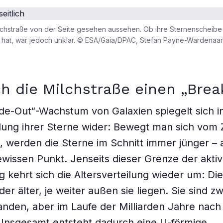
chstraße von der Seite gesehen aussehen. Ob ihre Sternenscheibe 
 hat, war jedoch unklar. © ESA/Gaia/DPAC, Stefan Payne-Wardenaar
h die Milchstraße einen „Brea
ide-Out“-Wachstum von Galaxien spiegelt sich i
ilung ihrer Sterne wider: Bewegt man sich vom
 werden die Sterne im Schnitt immer jünger – 
wissen Punkt. Jenseits dieser Grenze der akti
g kehrt sich die Altersverteilung wieder um: Di
r älter, je weiter außen sie liegen. Sie sind zw
anden, aber im Laufe der Milliarden Jahre nac
Insgesamt entsteht dadurch eine U-förmige