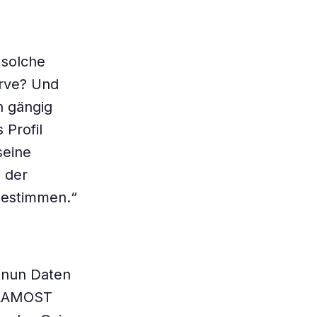
 solche
urve? Und
n gängig
 Profil
seine
d der
bestimmen.“
 nun Daten
n LAMOST