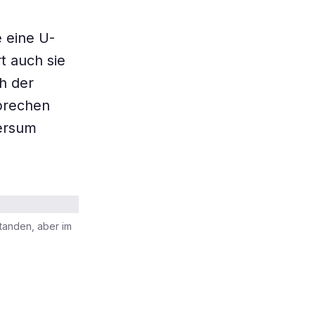
 eine U-
t auch sie
h der
sprechen
versum
standen, aber im