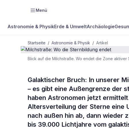
Menü
Astronomie & Physik
Erde & Umwelt
Archäologie
Gesun
Startseite
/
Astronomie & Physik
/
Artikel
Blick auf die Milchstraße. Wo endet die Zone aktiver
ASTRONOMIE & PHYSIK
Milchstraße:
Galaktischer Bruch: In unserer Mi
– es gibt eine Außengrenze der s
Sternbildun
haben Astronomen jetzt ermittelt.
Altersverteilung der Sterne eine 
nach außen hin ab, dann wieder zu
bis 39.000 Lichtjahre vom galakt