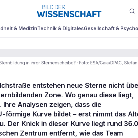
dheit & Medizin
Technik & Digitales
Gesellschaft & Psycho
 Sternbildung in ihrer Sternenscheibe?
·
Foto: ESA/Gaia/DPAC, Stefa
 Wo die
lchstraße entstehen neue Sterne nicht über
ternbildenden Zone. Wo genau diese liegt,
g endet
 Ihre Analysen zeigen, dass die
U-förmige Kurve bildet – erst nimmt das Alt
. Der Knick in dieser Kurve liegt rund 36.
ischen Zentrum entfernt, wie das Team