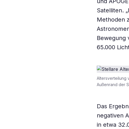
und APOGEE
Satelliten.
Methoden zu
Astronomen.
Bewegung v
65.000 Lich
Altersverteilung 
Außenrand der St
Das Ergebni
negativen A
in etwa 32.