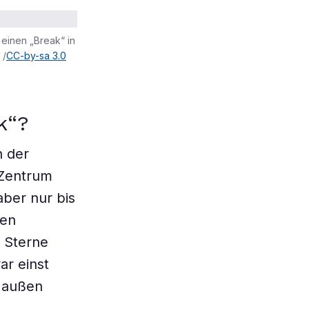
einen „Break“ in
 /
CC-by-sa 3.0
k“?
n der
 Zentrum
aber nur bis
ven
e Sterne
ar einst
h außen