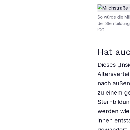
So würde die Mil
der Sternbildung
IGO
Hat auc
Dieses „Ins
Altersverte
nach außen,
zu einem ge
Sternbildun
werden wiede
innen entst
gewandert. 