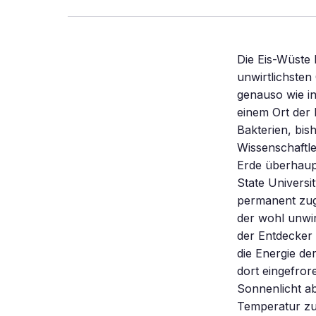
Die Eis-Wüste
unwirtlichsten
genauso wie in
einem Ort der 
Bakterien, bish
Wissenschaftle
Erde überhaup
State Universi
permanent zug
der wohl unwir
der Entdecker 
die Energie d
dort eingefror
Sonnenlicht a
Temperatur zu 