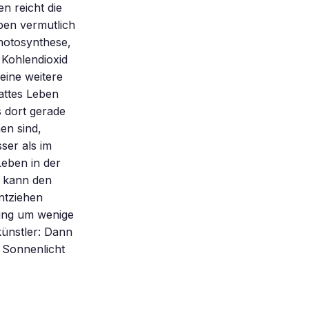
n reicht die
ben vermutlich
Photosynthese,
Kohlendioxid
eine weitere
attes Leben
s dort gerade
en sind,
ser als im
Leben in der
l kann den
ntziehen
ung um wenige
künstler: Dann
m Sonnenlicht