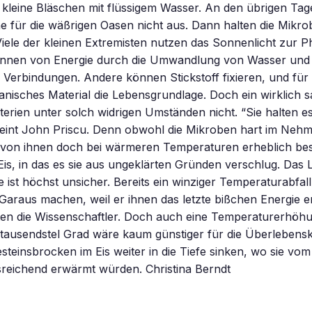
kleine Bläschen mit flüssigem Wasser. An den übrigen Tage
e für die wäßrigen Oasen nicht aus. Dann halten die Mikro
Viele der kleinen Extremisten nutzen das Sonnenlicht zur 
nnen von Energie durch die Umwandlung von Wasser und 
 Verbindungen. Andere können Stickstoff fixieren, und für 
anisches Material die Lebensgrundlage. Doch ein wirklich s
terien unter solch widrigen Umständen nicht. “Sie halten e
meint John Priscu. Denn obwohl die Mikroben hart im Nehm
 von ihnen doch bei wärmeren Temperaturen erheblich bes
Eis, in das es sie aus ungeklärten Gründen verschlug. Das 
ist höchst unsicher. Bereits ein winziger Temperaturabfal
Garaus machen, weil er ihnen das letzte bißchen Energie e
en die Wissenschaftler. Doch auch eine Temperaturerhöh
 tausendstel Grad wäre kaum günstiger für die Überlebens
steinsbrocken im Eis weiter in die Tiefe sinken, wo sie vo
sreichend erwärmt würden. Christina Berndt