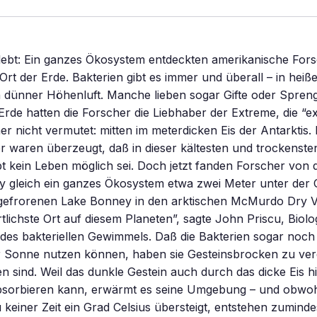
 lebt: Ein ganzes Ökosystem entdeckten amerikanische For
 Ort der Erde. Bakterien gibt es immer und überall – in heiß
 dünner Höhenluft. Manche lieben sogar Gifte oder Spreng
Erde hatten die Forscher die Liebhaber der Extreme, die “e
er nicht vermutet: mitten im meterdicken Eis der Antarktis. 
r waren überzeugt, daß in dieser kältesten und trockenst
t kein Leben möglich sei. Doch jetzt fanden Forscher von
ty gleich ein ganzes Ökosystem etwa zwei Meter unter der
efrorenen Lake Bonney in den arktischen McMurdo Dry Val
tlichste Ort auf diesem Planeten”, sagte John Priscu, Biolo
des bakteriellen Gewimmels. Daß die Bakterien sogar noch 
er Sonne nutzen können, haben sie Gesteinsbrocken zu ver
en sind. Weil das dunkle Gestein auch durch das dicke Eis 
bsorbieren kann, erwärmt es seine Umgebung – und obwoh
keiner Zeit ein Grad Celsius übersteigt, entstehen zuminde