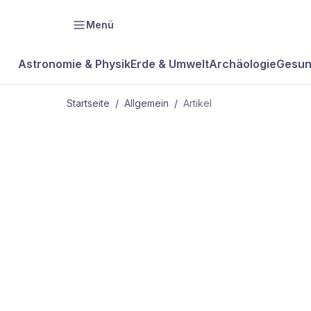
Menü
Astronomie & Physik
Erde & Umwelt
Archäologie
Gesun
Startseite
/
Allgemein
/
Artikel
ALLGEMEIN
Mikroben im
Eis