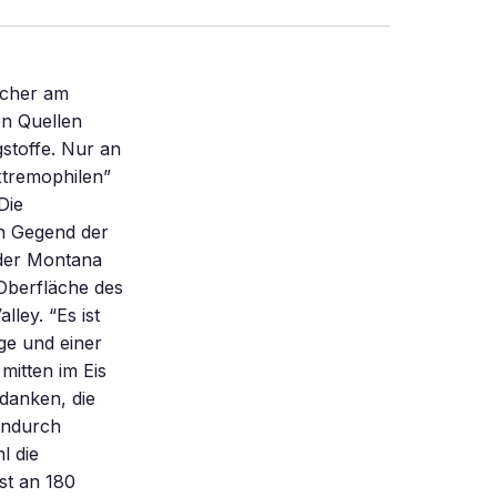
scher am
en Quellen
stoffe. Nur an
xtremophilen”
Die
en Gegend der
 der Montana
 Oberfläche des
ley. “Es ist
ge und einer
mitten im Eis
danken, die
hindurch
l die
st an 180