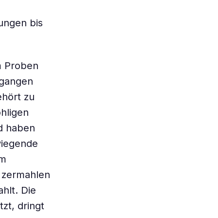
zungen bis
m Proben
egangen
hört zu
hligen
nd haben
wiegende
em
n zermahlen
hlt. Die
zt, dringt