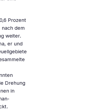
0,6 Prozent
he nach dem
g weiter.
a, er und
Quellgebiete
 gesammelte
annten
die Drehung
nen in
han-
ckt.