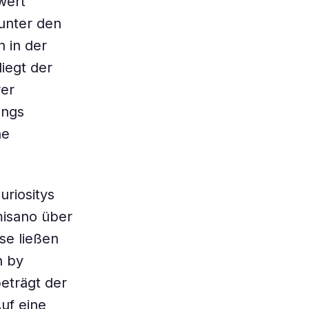
wert
 unter den
n in der
iegt der
rer
ings
he
uriositys
misano über
se ließen
n by
eträgt der
uf eine