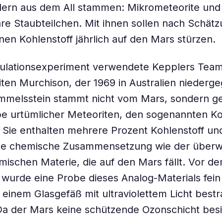
dern aus dem All stammen: Mikrometeorite und
are Staubteilchen. Mit ihnen sollen nach Schät
nen Kohlenstoff jährlich auf den Mars stürzen.
mulationsexperiment verwendete Kepplers Tea
ten Murchison, der 1969 in Australien niederg
mmelsstein stammt nicht vom Mars, sondern ge
e urtümlicher Meteoriten, den sogenannten Ko
 Sie enthalten mehrere Prozent Kohlenstoff u
che chemische Zusammensetzung wie der über
smischen Materie, die auf den Mars fällt. Vor d
wurde eine Probe dieses Analog-Materials fei
 einem Glasgefäß mit ultraviolettem Licht bestra
 der Mars keine schützende Ozonschicht besit