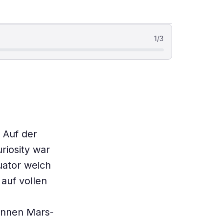
1
/
3
 Auf der
iosity war
uator weich
auf vollen
ünnen Mars-