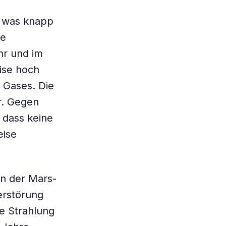
, was knapp
le
hr und im
ise hoch
 Gases. Die
r. Gegen
 dass keine
eise
n der Mars-
erstörung
e Strahlung