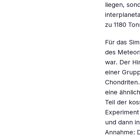
liegen, son
interplanet
zu 1180 Ton
Für das Si
des Meteori
war. Der Hi
einer Grupp
Chondriten.
eine ähnli
Teil der ko
Experiment 
und dann in
Annahme: Da