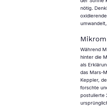
der Sonne k
nötig. Denk
oxidierend
umwandelt,
Mikrom
Während Mu
hinter die 
als Erkläru
das Mars-M
Keppler, de
forschte un
postulierte
ursprünglic