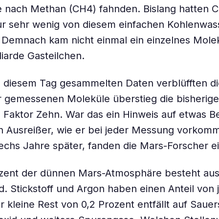
nach Methan (CH4) fahnden. Bislang hatten Cu
r sehr wenig von diesem einfachen Kohlenwass
 Demnach kam nicht einmal ein einzelnes Mole
liarde Gasteilchen.
 diesem Tag gesammelten Daten verblüfften di
r gemessenen Moleküle überstieg die bisherig
 Faktor Zehn. War das ein Hinweis auf etwas 
n Ausreißer, wie er bei jeder Messung vorkom
sechs Jahre später, fanden die Mars-Forscher e
ozent der dünnen Mars-Atmosphäre besteht au
d. Stickstoff und Argon haben einen Anteil von j
 kleine Rest von 0,2 Prozent entfällt auf Sauers