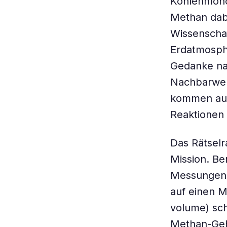
Kohlenmono
Methan dabe
Wissenschaf
Erdatmosphä
Gedanke nah
Nachbarwelt
kommen auc
Reaktionen 
Das Rätselr
Mission. Be
Messungen d
auf einen M
volume) sch
Methan-Geha