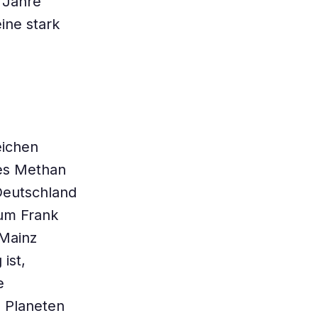
 Jahre
ine stark
eichen
hes Methan
 Deutschland
um Frank
 Mainz
ist,
e
n Planeten