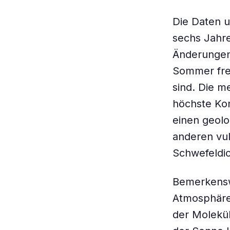
Die Daten 
sechs Jahre
Änderungen 
Sommer fre
sind. Die m
höchste Kon
einen geol
anderen vu
Schwefeldio
Bemerkenswe
Atmosphäre 
der Molekül