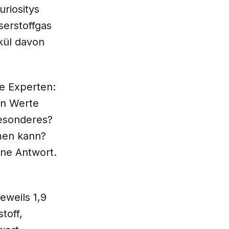
riositys
erstoffgas
kül davon
e Experten:
en Werte
Besonderes?
men kann?
ine Antwort.
s
eweils 1,9
toff,