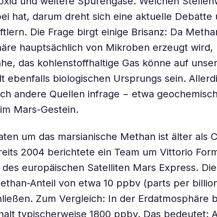
xid und weitere Spurengase. Welchen Stellen
i hat, darum dreht sich eine aktuelle Debatte
tlern. Die Frage birgt einige Brisanz: Da Metha
re hauptsächlich von Mikroben erzeugt wird, l
e, das kohlenstoffhaltige Gas könne auf unse
 ebenfalls biologischen Ursprungs sein. Allerd
h andere Quellen infrage − etwa geochemisc
im Mars-Gestein.
aten um das marsianische Methan ist älter als C
reits 2004 berichtete ein Team um Vittorio For
es europäischen Satelliten Mars Express. Die
ethan-Anteil von etwa 10 ppbv (parts per billio
ließen. Zum Vergleich: In der Erdatmosphäre b
lt typischerweise 1800 ppbv. Das bedeutet: A