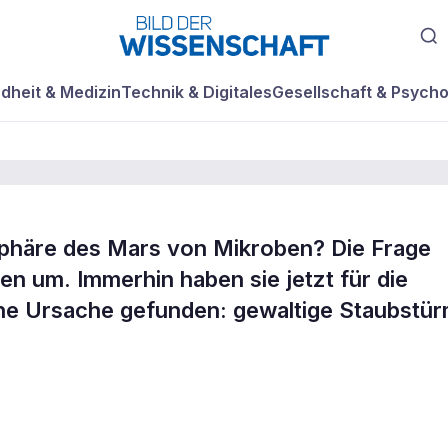
dheit & Medizin
Technik & Digitales
Gesellschaft & Psycho
phäre des Mars von Mikroben? Die Frage
ten um. Immerhin haben sie jetzt für die
eoriten und
ne Ursache gefunden: gewaltige Staubstür