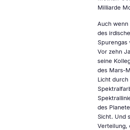
Milliarde 
Auch wenn 
des irdisch
Spurengas 
Vor zehn J
seine Kolle
des Mars-Me
Licht durch
Spektralfar
Spektrallin
des Planete
Sicht. Und 
Verteilung,