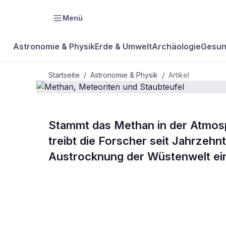
Menü
Astronomie & Physik
Erde & Umwelt
Archäologie
Gesun
Startseite
/
Astronomie & Physik
/
Artikel
Stammt das Methan in der Atmos
BDW Plus
ASTRONOMIE & PHYSIK
treibt die Forscher seit Jahrzehn
Methan, Met
Austrocknung der Wüstenwelt ei
Staubteufel