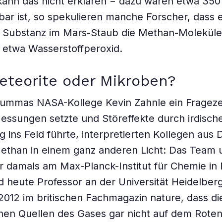
ann das nicht erklären − dazu wären etwa 350
bar ist, so spekulieren manche Forscher, dass e
e Substanz im Mars-Staub die Methan-Moleküle
 etwa Wasserstoffperoxid.
eteorite oder Mikroben?
mmas NASA-Kollege Kevin Zahnle ein Fragez
Messungen setzte und Störeffekte durch irdisc
ng ins Feld führte, interpretierten Kollegen aus
ethan in einem ganz anderen Licht: Das Team 
r damals am Max-Planck-Institut für Chemie in
d heute Professor an der Universität Heidelberg 
 2012 im britischen Fachmagazin nature, dass di
hen Quellen des Gases gar nicht auf dem Rote