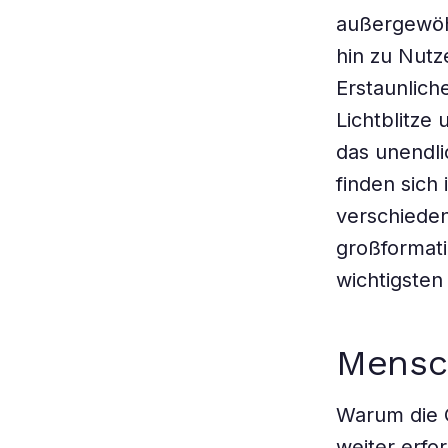
außergewöh
hin zu Nutz
Erstaunlich
Lichtblitze
das unendl
finden sich
verschiede
großformati
wichtigsten
Mensc
Warum die Q
weiter erfo