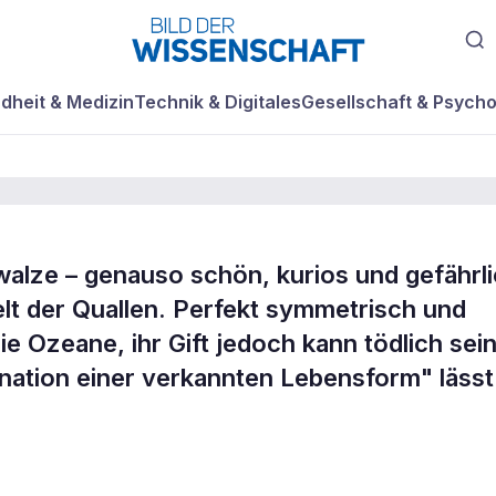
dheit & Medizin
Technik & Digitales
Gesellschaft & Psycho
lze ­­– genauso schön, kurios und gefährli
und
elt der Quallen. Perfekt symmetrisch und
ie Ozeane, ihr Gift jedoch kann tödlich sein
cken
nation einer verkannten Lebensform" lässt