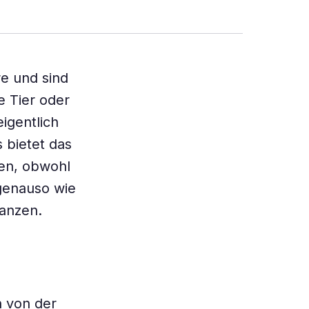
re und sind
e Tier oder
igentlich
 bietet das
ten, obwohl
 genauso wie
anzen.
n von der