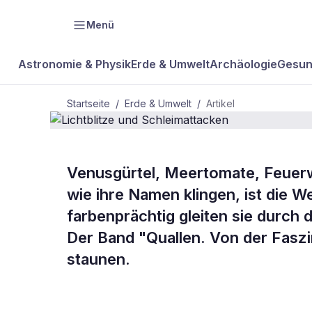
Menü
Astronomie & Physik
Erde & Umwelt
Archäologie
Gesun
Startseite
/
Erde & Umwelt
/
Artikel
ERDE & UMWELT
Venusgürtel, Meertomate, Feuerwa
Lichtblitze 
wie ihre Namen klingen, ist die W
farbenprächtig gleiten sie durch d
Schleimatta
Der Band "Quallen. Von der Faszi
staunen.