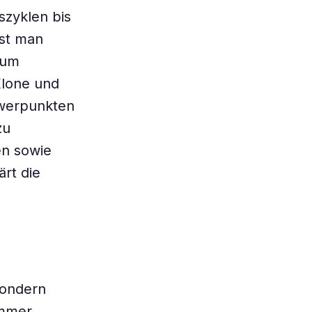
szyklen bis
est man
 um
Klone und
hwerpunkten
zu
en sowie
ärt die
sondern
immer