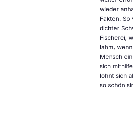
wieder anha
Fakten. So 
dichter Sc
Fischerei, 
lahm, wenn 
Mensch eini
sich mithi
lohnt sich a
so schön si