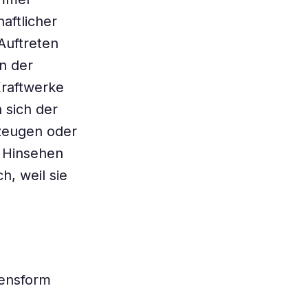
aftlicher
Auftreten
n der
Kraftwerke
 sich der
rzeugen oder
. Hinsehen
h, weil sie
bensform