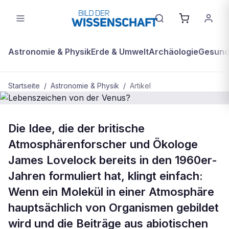
Astronomie & Physik
Erde & Umwelt
Archäologie
Gesundh
Startseite
/
Astronomie & Physik
/
Artikel
BDW Plus
ASTRONOMIE & PHYSIK
Die Idee, die der britische
Lebenszeichen von der Venus?
Atmosphärenforscher und Ökologe
James Lovelock bereits in den 1960er-
Jahren formuliert hat, klingt einfach:
Wenn ein Molekül in einer Atmosphäre
hauptsächlich von Organismen gebildet
wird und die Beiträge aus abiotischen