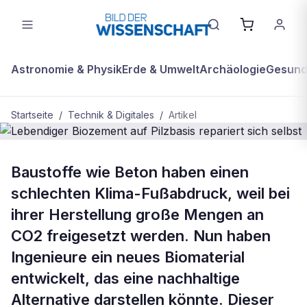
Astronomie & Physik
Erde & Umwelt
Archäologie
Gesundh
Startseite
/
Technik & Digitales
/
Artikel
BDW Plus
TECHNIK & DIGITALES
Baustoffe wie Beton haben einen
Lebendiger Biozement auf Pilzbasis
schlechten Klima-Fußabdruck, weil bei
repariert sich selbst
ihrer Herstellung große Mengen an
CO2 freigesetzt werden. Nun haben
Ingenieure ein neues Biomaterial
entwickelt, das eine nachhaltige
Alternative darstellen könnte. Dieser