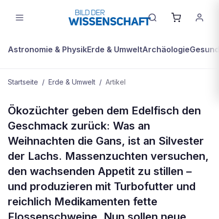
Astronomie & Physik
Erde & Umwelt
Archäologie
Gesundh
Startseite
/
Erde & Umwelt
/
Artikel
ERDE & UMWELT
Ökozüchter geben dem Edelfisch den
Lachs mit Biß
Geschmack zurück: Was an
Weihnachten die Gans, ist an Silvester
der Lachs. Massenzuchten versuchen,
den wachsenden Appetit zu stillen –
und produzieren mit Turbofutter und
reichlich Medikamenten fette
Flossenschweine. Nun sollen neue