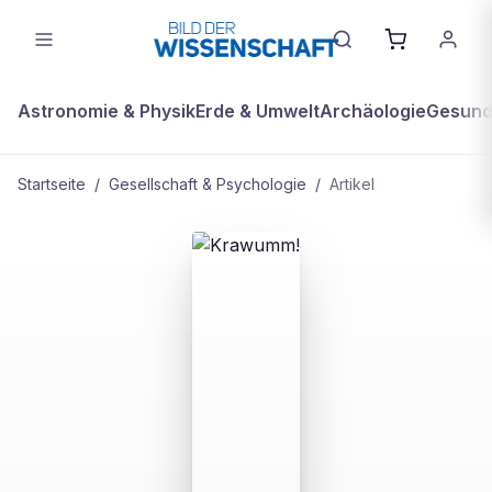
Astronomie & Physik
Erde & Umwelt
Archäologie
Gesundh
Startseite
/
Gesellschaft & Psychologie
/
Artikel