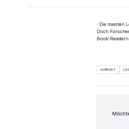
· Die meisten
Doch Forscher 
Book-Readern lä
KOMPAKT
LE
Möchte