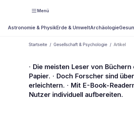
Menü
Astronomie & Physik
Erde & Umwelt
Archäologie
Gesun
Startseite
/
Gesellschaft & Psychologie
/
Artikel
GESELLSCHAFT & PSYCHOLOGIE
· Die meisten Leser von Bücher
Kompakt
Papier. · Doch Forscher sind übe
erleichtern. · Mit E-Book-Readern 
Nutzer individuell aufbereiten.