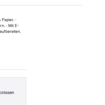
Papier. ·
n. · Mit E-
 aufbereiten.
bnissen