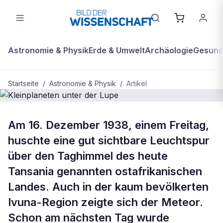
Astronomie & Physik
Erde & Umwelt
Archäologie
Gesundh
Startseite
/
Astronomie & Physik
/
Artikel
BDW Plus
ASTRONOMIE & PHYSIK
Am 16. Dezember 1938, einem Freitag,
Kleinplaneten unter der Lupe
huschte eine gut sichtbare Leuchtspur
über den Taghimmel des heute
Tansania genannten ostafrikanischen
Landes. Auch in der kaum bevölkerten
Ivuna-Region zeigte sich der Meteor.
Schon am nächsten Tag wurde