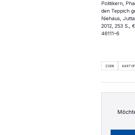
Politikern, P
den Teppich g
Niehaus, Jut
2012, 253 S.,
46111–6
ISBN
KARTO
Möchte