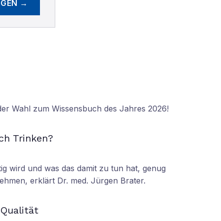
EGEN →
 der Wahl zum Wissensbuch des Jahres 2026!
N
ch Trinken?
tig wird und was das damit zu tun hat, genug
ehmen, erklärt Dr. med. Jürgen Brater.
N
 Qualität