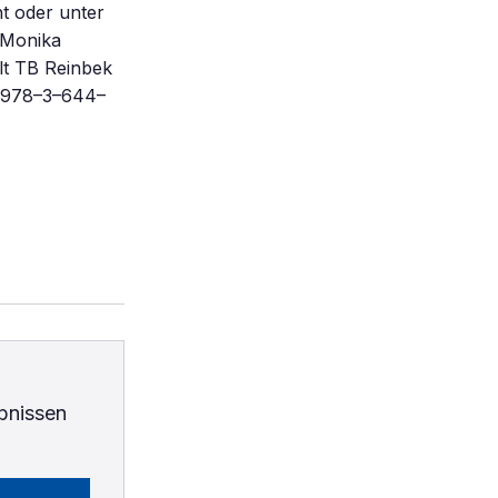
t oder unter
 Monika
t TB Reinbek
N 978–3–644–
bnissen