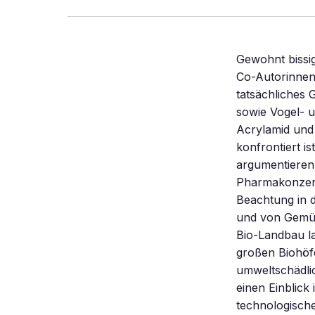
Gewohnt bissig
Co-Autorinnen 
tatsächliches 
sowie Vogel- u
Acrylamid und 
konfrontiert i
argumentieren 
Pharmakonzern
Beachtung in 
und von Gemüse
Bio-Landbau la
großen Biohöf
umweltschädlic
einen Einblick
technologisch