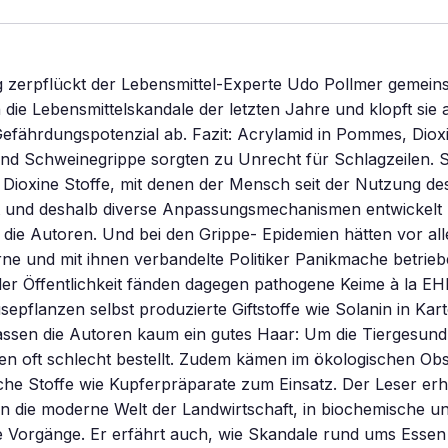
 zerpflückt der Lebensmittel-Experte Udo Pollmer gemeins
die Lebensmittelskandale der letzten Jahre und klopft sie a
Gefährdungspotenzial ab. Fazit: Acrylamid in Pommes, Dioxi
nd Schweinegrippe sorgten zu Unrecht für Schlagzeilen. Sc
Dioxine Stoffe, mit denen der Mensch seit der Nutzung de
st und deshalb diverse Anpassungsmechanismen entwickelt 
die Autoren. Und bei den Grippe- Epidemien hätten vor al
e und mit ihnen verbandelte Politiker Panikmache betrieb
der Öffentlichkeit fänden dagegen pathogene Keime à la EH
pflanzen selbst produzierte Giftstoffe wie Solanin in Kar
ssen die Autoren kaum ein gutes Haar: Um die Tiergesundh
en oft schlecht bestellt. Zudem kämen im ökologischen Ob
he Stoffe wie Kupferpräparate zum Einsatz. Der Leser erhä
 in die moderne Welt der Landwirtschaft, in biochemische u
e Vorgänge. Er erfährt auch, wie Skandale rund ums Essen