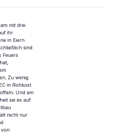
am mit drei
uf ihr
ne in Eiern
hließlich sind
s Feuers
hat,
lem
en. Zu wenig
EC in Rohkost
toffeln. Und am
eit sei es auf
stbau
lt nicht nur
nd
 von