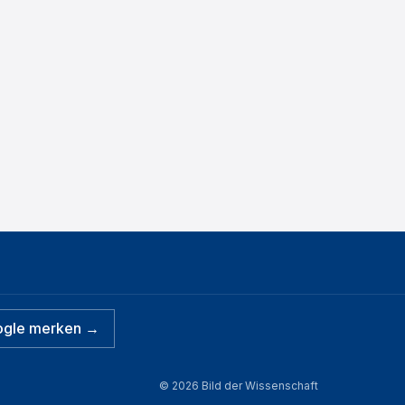
ogle merken →
©
2026
Bild der Wissenschaft