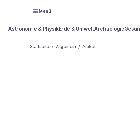
Menü
Astronomie & Physik
Erde & Umwelt
Archäologie
Gesun
Startseite
/
Allgemein
/
Artikel
ALLGEMEIN
Kartoffeln s
als Eier