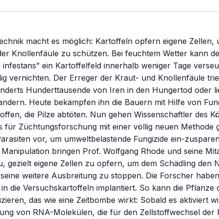
hnik macht es möglich: Kartoffeln opfern eigene Zellen, 
er Knollenfäule zu schützen. Bei feuchtem Wetter kann de
infestans” ein Kartoffelfeld innerhalb weniger Tage verse
dig vernichten. Der Erreger der Kraut- und Knollenfäule trie
nderts Hunderttausende von Iren in den Hungertod oder li
ndern. Heute bekämpfen ihn die Bauern mit Hilfe von Fung
ffen, die Pilze abtöten. Nun gehen Wissenschaftler des K
ts für Züchtungsforschung mit einer völlig neuen Methode
Parasiten vor, um umweltbelastende Fungizide ein-zuspare
Manipulation bringen Prof. Wolfgang Rhode und seine Mita
u, gezielt eigene Zellen zu opfern, um dem Schädling den
seine weitere Ausbreitung zu stoppen. Die Forscher haben
in die Versuchskartoffeln implantiert. So kann die Pflanz
ieren, das wie eine Zeitbombe wirkt: Sobald es aktiviert wi
ung von RNA-Molekülen, die für den Zellstoffwechsel der 