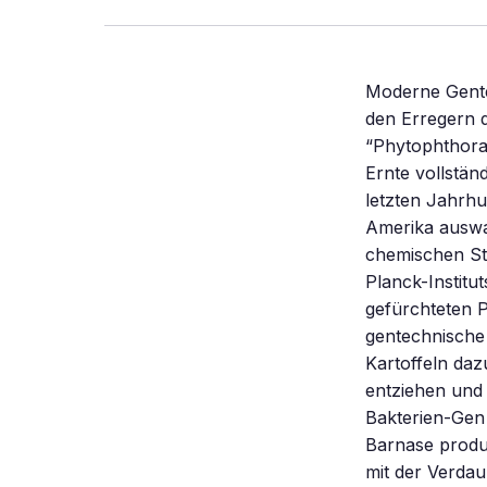
Moderne Gentec
den Erregern d
“Phytophthora 
Ernte vollstän
letzten Jahrhu
Amerika auswa
chemischen Sto
Planck-Institu
gefürchteten 
gentechnische 
Kartoffeln daz
entziehen und 
Bakterien-Gen 
Barnase produz
mit der Verdau