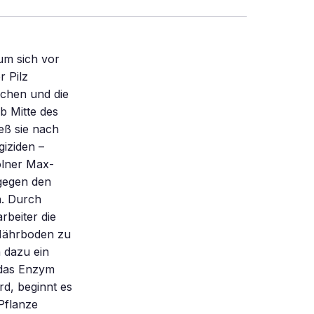
um sich vor
r Pilz
uchen und die
b Mitte des
eß sie nach
iziden –
ölner Max-
 gegen den
n. Durch
rbeiter die
 Nährboden zu
 dazu ein
e das Enzym
rd, beginnt es
Pflanze