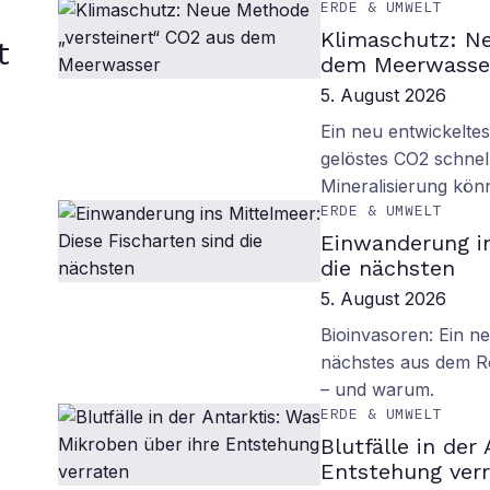
ERDE & UMWELT
Klimaschutz: Ne
t
dem Meerwasse
5. August 2026
Ein neu entwickelte
gelöstes CO2 schnell
Mineralisierung kö
ERDE & UMWELT
Einwanderung in
die nächsten
5. August 2026
Bioinvasoren: Ein n
nächstes aus dem R
– und warum.
ERDE & UMWELT
Blutfälle in der
Entstehung ver