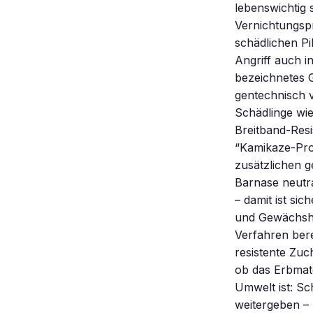
lebenswichtig 
Vernichtungspr
schädlichen Pi
Angriff auch i
bezeichnetes G
gentechnisch v
Schädlinge wi
Breitband-Resi
“Kamikaze-Pro
zusätzlichen g
Barnase neutral
– damit ist sic
und Gewächsha
Verfahren bere
resistente Zuc
ob das Erbmate
Umwelt ist: Sc
weitergeben – 