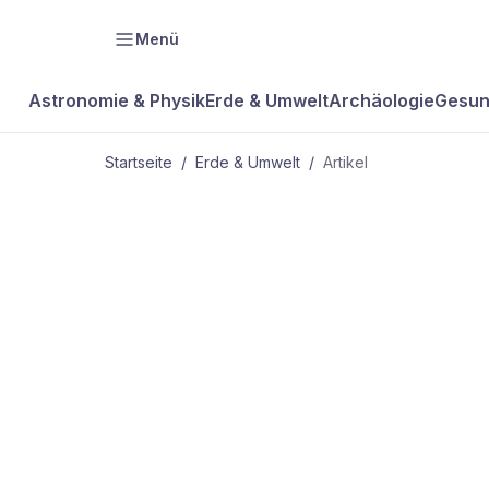
Menü
Astronomie & Physik
Erde & Umwelt
Archäologie
Gesun
Startseite
/
Erde & Umwelt
/
Artikel
ERDE & UMWELT
Kartoffeln m
Kamikaze-Ta