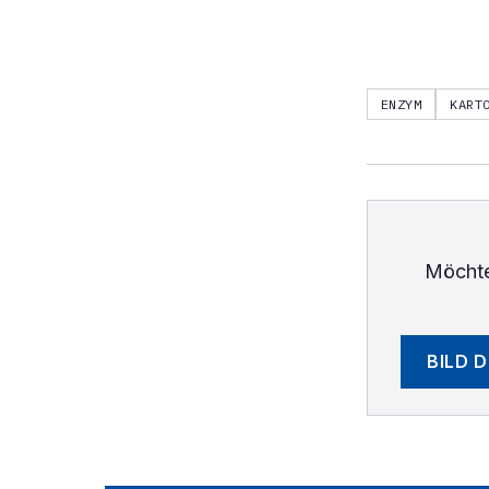
ENZYM
KART
Möchte
BILD 