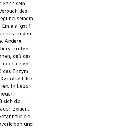
d kann sein
 Versuch des
legt bei seinem
Ein als “gst 1”
rm aus. In den
se. Andere
 hervorrufen –
önnen, daß das
r noch einen
daß das Enzym
artoffel bildet
ören. In Labor-
 neuen
 sich die
 auch zeigen,
Gefahr für die
nverleiben und