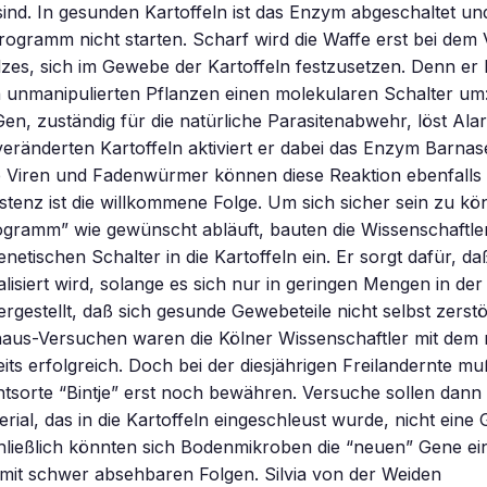
sind. In gesunden Kartoffeln ist das Enzym abgeschaltet un
ogramm nicht starten. Scharf wird die Waffe erst bei dem
lzes, sich im Gewebe der Kartoffeln festzusetzen. Denn er 
n unmanipulierten Pflanzen einen molekularen Schalter um: 
en, zuständig für die natürliche Parasitenabwehr, löst Ala
eränderten Kartoffeln aktiviert er dabei das Enzym Barna
e Viren und Fadenwürmer können diese Reaktion ebenfalls
stenz ist die willkommene Folge. Um sich sicher sein zu k
gramm” wie gewünscht abläuft, bauten die Wissenschaftle
enetischen Schalter in die Kartoffeln ein. Er sorgt dafür, 
isiert wird, solange es sich nur in geringen Mengen in der K
hergestellt, daß sich gesunde Gewebeteile nicht selbst zerst
us-Versuchen waren die Kölner Wissenschaftler mit dem
its erfolgreich. Doch bei der diesjährigen Freilandernte muß
htsorte “Bintje” erst noch bewähren. Versuche sollen dann
rial, das in die Kartoffeln eingeschleust wurde, nicht eine 
hließlich könnten sich Bodenmikroben die “neuen” Gene ei
mit schwer absehbaren Folgen. Silvia von der Weiden