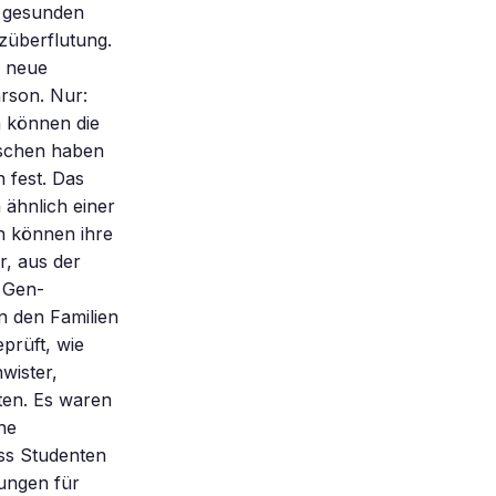
i gesunden
züberflutung.
d neue
arson. Nur:
n können die
enschen haben
 fest. Das
ähnlich einer
n können ihre
r, aus der
n Gen-
in den Familien
prüft, wie
wister,
ten. Es waren
he
ss Studenten
sungen für