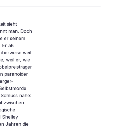
it sieht
ennt man. Doch
te er seinem
 Er aß
icherweise weil
e, weil er, wie
belpreisträger
an paranoider
erger-
 Selbstmorde
 Schluss nahe:
at zwischen
agische
 Shelley
gen Jahren die