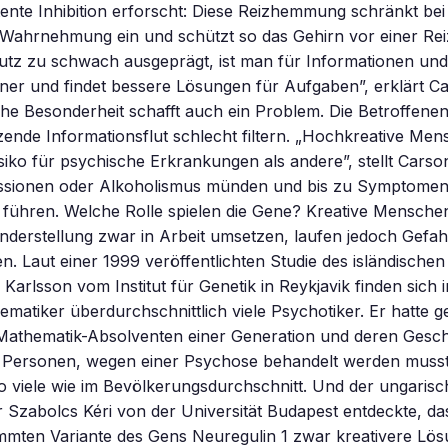
ente Inhibition erforscht: Diese Reizhemmung schränkt be
Wahrnehmung ein und schützt so das Gehirn vor einer Rei
hutz zu schwach ausgeprägt, ist man für Informationen un
ner und findet bessere Lösungen für Aufgaben”, erklärt C
he Besonderheit schafft auch ein Problem. Die Betroffene
rzende Informationsflut schlecht filtern. „Hochkreative M
siko für psychische Erkrankungen als andere”, stellt Carson
ssionen oder Alkoholismus münden und bis zu Symptomen 
 führen. Welche Rolle spielen die Gene? Kreative Mensche
derstellung zwar in Arbeit umsetzen, laufen jedoch Gefah
n. Laut einer 1999 veröffentlichten Studie des isländische
Karlsson vom Institut für Genetik in Reykjavik finden sich 
matiker überdurchschnittlich viele Psychotiker. Er hatte ge
-Mathematik-Absolventen einer Generation und deren Gesch
 Personen, wegen einer Psychose behandelt werden muss
o viele wie im Bevölkerungsdurchschnitt. Und der ungarisc
Szabolcs Kéri von der Universität Budapest entdeckte, da
immten Variante des Gens Neuregulin 1 zwar kreativere Lö