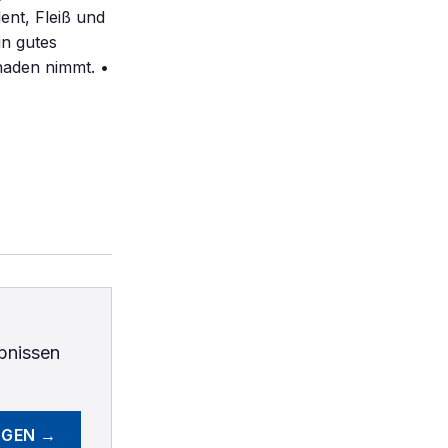
ent, Fleiß und
in gutes
haden nimmt. •
bnissen
EGEN →