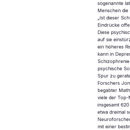
sogenannte lat
Menschen die 
„Ist dieser Sc
Eindrücke offe
Diese psychisc
auf sie einstü
ein höheres Ri
kann in Depre
Schizophrenie
psychische Son
Spur zu gerate
Forschers Jon 
begabter Mathe
viele der Top
insgesamt 620
etwa dreimal s
Neuroforscher 
mit einer best