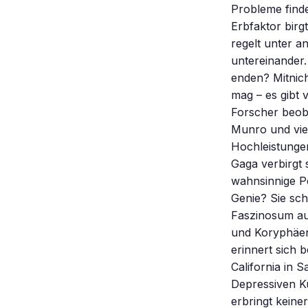
Probleme finde
Erbfaktor birg
regelt unter 
untereinander.
enden? Mitnich
mag – es gibt 
Forscher beob
Munro und viel
Hochleistungen
Gaga verbirgt s
wahnsinnige P
Genie? Sie sch
Faszinosum au
und Koryphäen
erinnert sich 
California in 
Depressiven Kü
erbringt keine