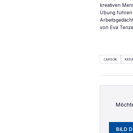
kreativen Men
Übung führen i
Arbeitsgedächt
von Eva Tenz
CARSON
KRE
Möchte
BILD 