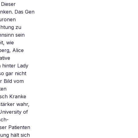
 Dieser
ranken. Das Gen
euronen
chtung zu
nsinn sein
t, wie
erg, Alice
ative
 hinter Lady
so gar nicht
r Bild vom
ten
isch Kranke
tärker wahr,
University of
sch-
ser Patienten
ung hält sich