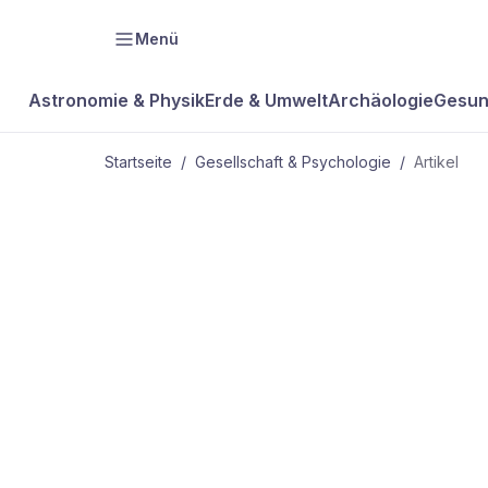
Menü
Astronomie & Physik
Erde & Umwelt
Archäologie
Gesun
Startseite
/
Gesellschaft & Psychologie
/
Artikel
GESELLSCHAFT & PSYCHOLOGIE
Irre
kreativ?