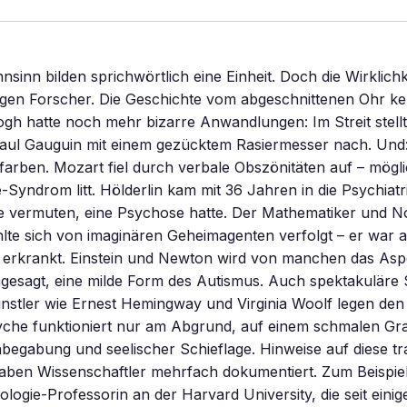
sinn bilden sprichwörtlich eine Einheit. Doch die Wirklichke
agen Forscher. Die Geschichte vom abgeschnittenen Ohr k
gh hatte noch mehr bizarre Anwandlungen: Im Streit stell
aul Gauguin mit einem gezücktem Rasiermesser nach. Und:
lfarben. Mozart fiel durch verbale Obszönitäten auf – mögl
-Syndrom litt. Hölderlin kam mit 36 Jahren in die Psychiatri
e vermuten, eine Psychose hatte. Der Mathematiker und No
lte sich von imaginären Geheimagenten verfolgt – er war 
 erkrankt. Einstein und Newton wird von manchen das Asp
esagt, eine milde Form des Autismus. Auch spektakuläre
nstler wie Ernest Hemingway und Virginia Woolf legen den
syche funktioniert nur am Abgrund, auf einem schmalen Gr
begabung und seelischer Schieflage. Hinweise auf diese tr
aben Wissenschaftler mehrfach dokumentiert. Zum Beispiel
logie-Professorin an der Harvard University, die seit eini