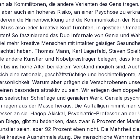
n als Kommilitonen, die andere Varianten des Gens tragen.
t aber auch ein höheres Risiko, an einer Psychose zu erk
anderem die Hirnentwicklung und die Kommunikation der N
 Muss also jeder kreative Kopf fürchten, in geistiger Umna
ten! So faszinierend das Duo Infernale von Genie und Wah
viel mehr kreative Menschen mit intakter geistiger Gesundhei
achtet haben. Thomas Mann, Karl Lagerfeld, Steven Spielb
e andere Künstler und Nobelpreisträger belegen, dass kre
 bis ins hohe Alter bei klarem Verstand möglich sind. Auch
ich eine rationale, geschäftstüchtige und hochintelligente, 
ersönlichkeit. Warum aber prägen die Verschrobenen unse
einen besonders attraktiv zu sein. Wir erliegen dem doppel
s seelischer Schieflage und genialem Werk. Geniale psych
 ragen aus der Masse heraus. Die Auffälligen nimmt man s
besser an sie. Hagop Akiskal, Psychiatrie-Professor an der 
San Diego, gibt zu bedenken, dass zwar 8 Prozent der Mani
nstler seien, aber 92 Prozent eben nicht. Die Mehrheit die
rlei kreative Ausnahmeleistung. Die menschliche Wahrnehm