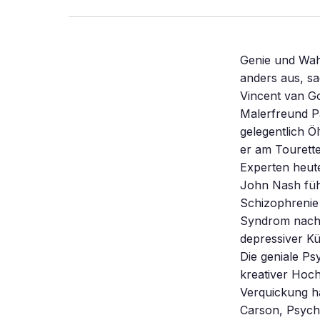
Genie und Wahn
anders aus, s
Vincent van Go
Malerfreund P
gelegentlich Ö
er am Tourette
Experten heut
John Nash füh
Schizophrenie
Syndrom nachg
depressiver Kü
Die geniale P
kreativer Hoch
Verquickung h
Carson, Psycho