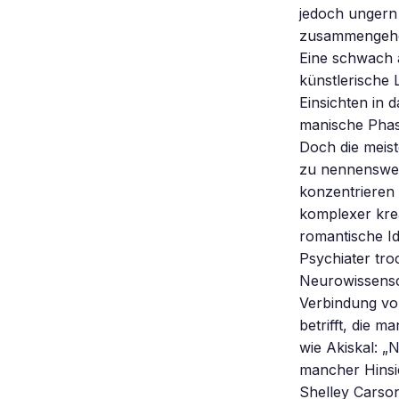
jedoch ungern 
zusammengehört
Eine schwach 
künstlerische 
Einsichten in 
manische Phas
Doch die meis
zu nennenswert
konzentrieren
komplexer krea
romantische Ide
Psychiater tro
Neurowissensch
Verbindung von
betrifft, die 
wie Akiskal: „
mancher Hinsic
Shelley Carson