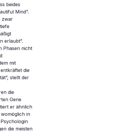
ass beides
utiful Mind”.
n zwar
tiefe
äßigt
 erlaubt”.
n Phasen nicht
nd
dem mit
entkräftet die
t”, stellt der
ren die
erten Gene
iert er ähnlich
t womöglich in
-Psychologin
gen die meisten