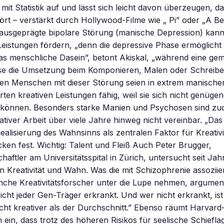
mit Statistik auf und lässt sich leicht davon überzeugen, d
 – verstärkt durch Hollywood-Filme wie „ Pi” oder „A Bea
ausgeprägte bipolare Störung (manische Depression) kan
Leistungen fördern, „denn die depressive Phase ermöglicht 
das menschliche Dasein”, betont Akiskal, „während eine gem
e die Umsetzung beim Komponieren, Malen oder Schreiben
ten Menschen mit dieser Störung seien in extrem manische
en kreativen Leistungen fähig, weil sie sich nicht genüge
 können. Besonders starke Manien und Psychosen sind zu
tiver Arbeit über viele Jahre hinweg nicht vereinbar. „Das 
alisierung des Wahnsinns als zentralen Faktor für Kreativitä
cken fest. Wichtig: Talent und Fleiß Auch Peter Brugger,
aftler am Universitätsspital in Zürich, untersucht seit Jah
 Kreativität und Wahn. Was die mit Schizophrenie assozii
manche Kreativitätsforscher unter die Lupe nehmen, argument
Nicht jeder Gen-Träger erkrankt. Und wer nicht erkrankt, is
ht kreativer als der Durchschnitt.” Ebenso räumt Harvard
 ein, dass trotz des höheren Risikos für seelische Schiefla