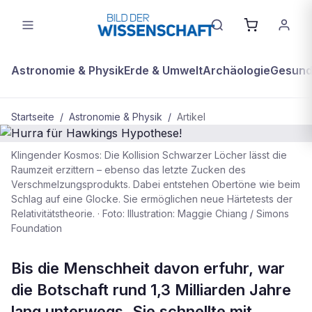
Astronomie & Physik
Erde & Umwelt
Archäologie
Gesundh
Startseite
/
Astronomie & Physik
/
Artikel
Klingender Kosmos: Die Kollision Schwarzer Löcher lässt die
BDW Plus
Raumzeit erzittern – ebenso das letzte Zucken des
ASTRONOMIE & PHYSIK
Verschmelzungsprodukts. Dabei entstehen Obertöne wie beim
Hurra für Hawkings Hypothese!
Schlag auf eine Glocke. Sie ermöglichen neue Härtetests der
Relativitätstheorie.
·
Foto: Illustration: Maggie Chiang / Simons
Foundation
Bis die Menschheit davon erfuhr, war
die Botschaft rund 1,3 Milliarden Jahre
lang unterwegs. Sie schnellte mit