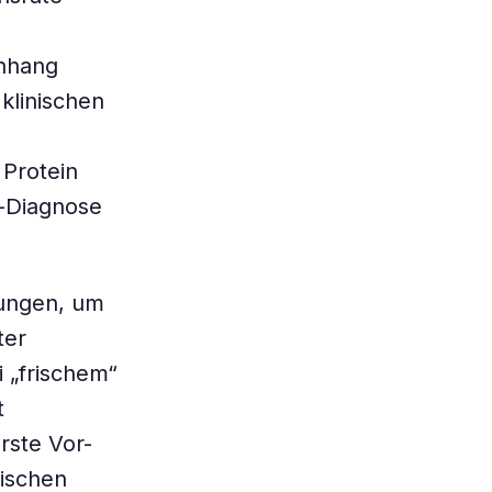
enhang
klinischen
 Protein
n-Diagnose
hungen, um
ter
i „frischem“
t
rste Vor-
ischen