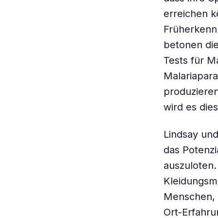
erreichen k
Früherkenn
betonen die
Tests für Ma
Malariapara
produzieren
wird es die
Lindsay un
das Potenzi
auszuloten.
Kleidungsma
Menschen, s
Ort-Erfahr