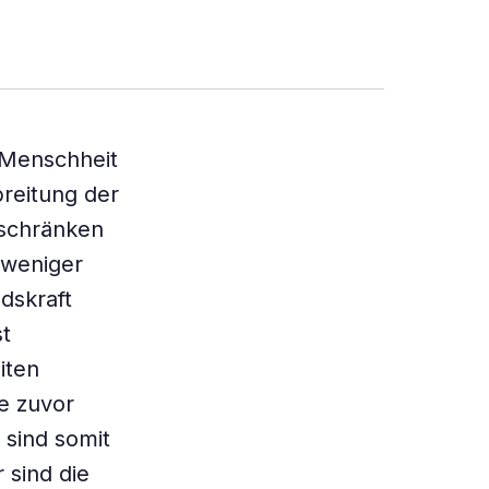
r Menschheit
reitung der
nschränken
 weniger
dskraft
t
iten
e zuvor
sind somit
 sind die