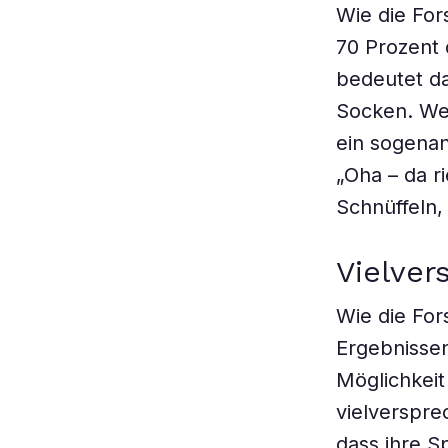
Wie die For
70 Prozent 
bedeutet da
Socken. Wen
ein sogenan
„Oha – da r
Schnüffeln,
Vielver
Wie die For
Ergebnisse
Möglichkeit
vielverspre
dass ihre S