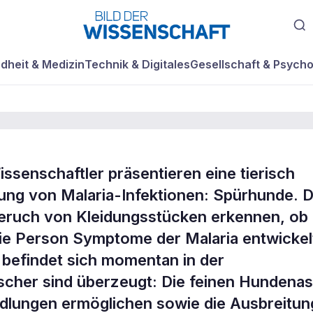
dheit & Medizin
Technik & Digitales
Gesellschaft & Psycho
ssenschaftler präsentieren eine tierisch
nüffeln Malaria-
ng von Malaria-Infektionen: Spürhunde. D
eruch von Kleidungsstücken erkennen, ob 
 die Person Symptome der Malaria entwickel
befindet sich momentan in der
scher sind überzeugt: Die feinen Hundena
ndlungen ermöglichen sowie die Ausbreitun