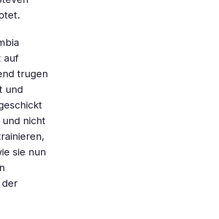
otet.
mbia
 auf
end trugen
t und
geschickt
 und nicht
rainieren,
ie sie nun
on
 der