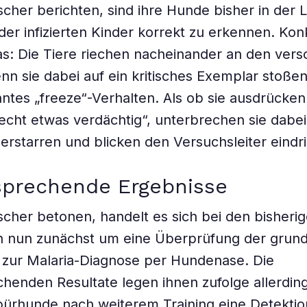
scher berichten, sind ihre Hunde bisher in der 
der infizierten Kinder korrekt zu erkennen. Kon
s: Die Tiere riechen nacheinander an den ver
n sie dabei auf ein kritisches Exemplar stoßen
ntes „freeze“-Verhalten. Als ob sie ausdrücken
iecht etwas verdächtig“, unterbrechen sie dabei
 erstarren und blicken den Versuchsleiter eindri
sprechende Ergebnisse
scher betonen, handelt es sich bei den bisheri
n nun zunächst um eine Überprüfung der grund
 zur Malaria-Diagnose per Hundenase. Die
chenden Resultate legen ihnen zufolge allerdin
pürhunde nach weiterem Training eine Detektio