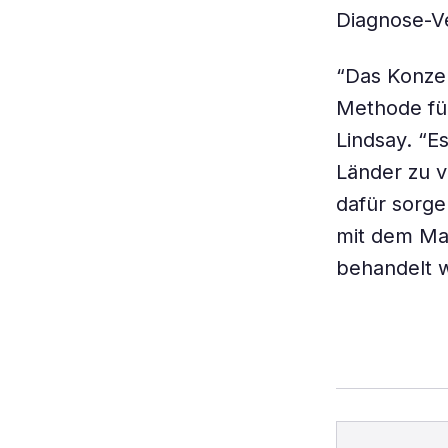
Diagnose-V
“Das Konzep
Methode für
Lindsay. “E
Länder zu v
dafür sorge
mit dem Mal
behandelt w