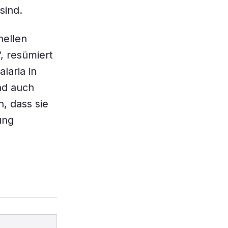
sind.
nellen
, resümiert
laria in
und auch
, dass sie
ung