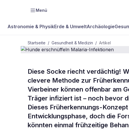
Menü
Astronomie & Physik
Erde & Umwelt
Archäologie
Gesun
Startseite
/
Gesundheit & Medizin
/
Artikel
GESUNDHEIT & MEDIZIN
Diese Socke riecht verdächtig! Wi
Hunde ersch
clevere Methode zur Früherkennu
Vierbeiner können offenbar am G
Infektionen
Träger infiziert ist – noch bevor
Dieses Früherkennungs-Konzept 
Entwicklungsphase, doch die For
könnten einmal frühzeitige Beha