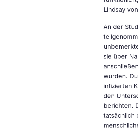
Lindsay von
An der Stu
teilgenomm
unbemerkte 
sie über N
anschließen
wurden. Dur
infizierten
den Untersc
berichten. 
tatsächlich 
menschlich