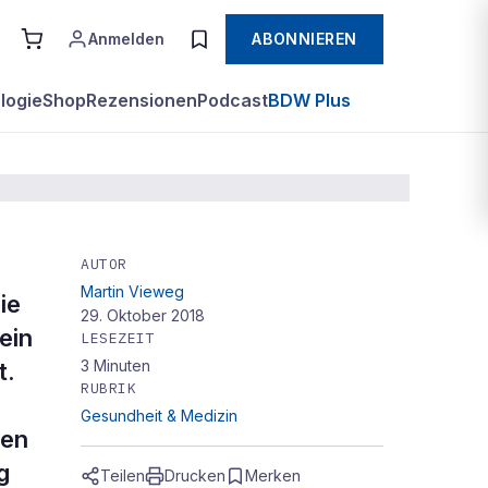
Anmelden
ABONNIEREN
logie
Shop
Rezensionen
Podcast
BDW Plus
AUTOR
Martin Vieweg
ie
29. Oktober 2018
ein
LESEZEIT
3
Minuten
t.
RUBRIK
Gesundheit & Medizin
sen
g
Teilen
Drucken
Merken