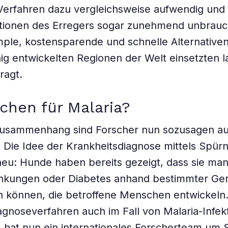
Verfahren dazu vergleichsweise aufwendig und
tionen des Erregers sogar zunehmend unbrau
ple, kostensparende und schnelle Alternativen,
ig entwickelten Regionen der Welt einsetzten l
ragt.
chen für Malaria?
Zusammenhang sind Forscher nun sozusagen a
ie Idee der Krankheitsdiagnose mittels Spürn
neu: Hunde haben bereits gezeigt, dass sie ma
nkungen oder Diabetes anhand bestimmter Ger
n können, die betroffene Menschen entwickeln
iagnoseverfahren auch im Fall von Malaria-Infek
t, hat nun ein internationales Forscherteam um