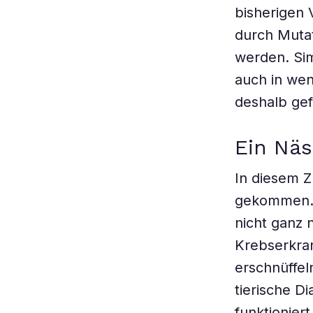
bisherigen 
durch Muta
werden. Sim
auch in wen
deshalb gef
Ein Näs
In diesem 
gekommen. D
nicht ganz 
Krebserkra
erschnüffel
tierische D
funktionier