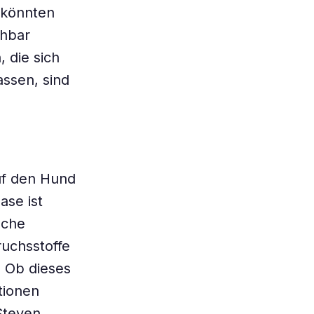
 könnten
chbar
 die sich
assen, sind
uf den Hund
ase ist
nche
uchsstoffe
. Ob dieses
tionen
 Steven