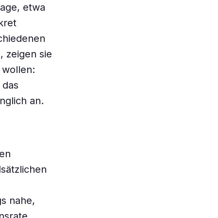
Lage, etwa
kret
schiedenen
, zeigen sie
 wollen:
 das
nglich an.
gen
sätzlichen
gs nahe,
nsrate