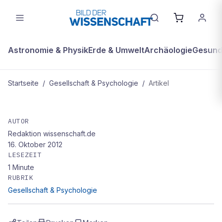
Astronomie & Physik
Erde & Umwelt
Archäologie
Gesundh
Startseite
/
Gesellschaft & Psychologie
/
Artikel
GESELLSCHAFT & PSYCHOLOGIE
Heinrich Hemmes Cogito – Die
AUTOR
Redaktion wissenschaft.de
Lösung des Juni-Preisrätsels
16. Oktober 2012
LESEZEIT
1
Minute
RUBRIK
Gesellschaft & Psychologie