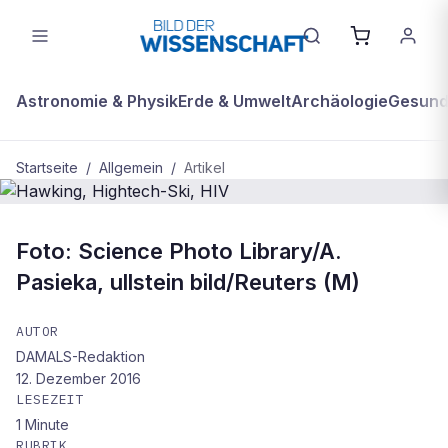
Astronomie & Physik
Erde & Umwelt
Archäologie
Gesundh
Startseite
/
Allgemein
/
Artikel
ALLGEMEIN
Foto: Science Photo Library/A.
Hawking, Hightech-Ski, HIV
Pasieka, ullstein bild/Reuters (M)
AUTOR
DAMALS-Redaktion
12. Dezember 2016
LESEZEIT
1
Minute
RUBRIK