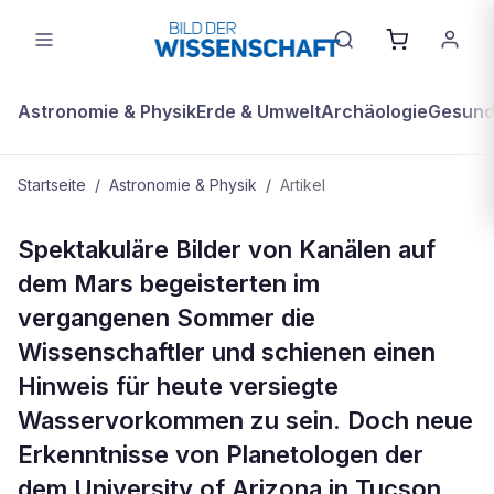
Astronomie & Physik
Erde & Umwelt
Archäologie
Gesundh
Startseite
/
Astronomie & Physik
/
Artikel
ASTRONOMIE & PHYSIK
Spektakuläre Bilder von Kanälen auf
Hat Kohlendioxid die Kanäle auf
dem Mars begeisterten im
dem Mars gebildet?
vergangenen Sommer die
Wissenschaftler und schienen einen
Hinweis für heute versiegte
Wasservorkommen zu sein. Doch neue
Erkenntnisse von Planetologen der
dem University of Arizona in Tucson