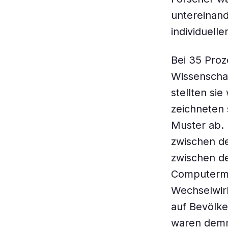
untereinand
individuell
Bei 35 Pro
Wissenschaft
stellten si
zeichneten 
Muster ab. 
zwischen de
zwischen de
Computermo
Wechselwir
auf Bevölke
waren demna