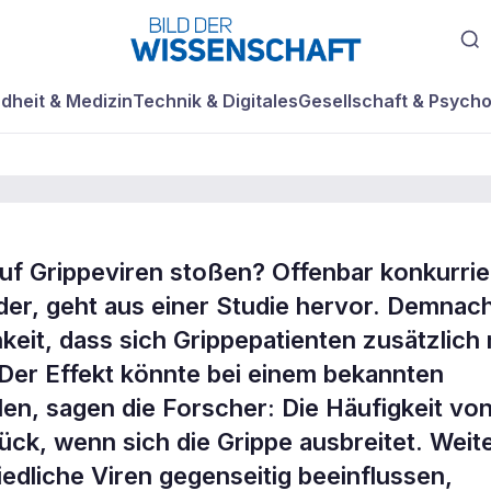
dheit & Medizin
Technik & Digitales
Gesellschaft & Psycho
uf Grippeviren stoßen? Offenbar konkurri
Erkältung ist
der, geht aus einer Studie hervor. Demnac
keit, dass sich Grippepatienten zusätzlich 
 Der Effekt könnte bei einem bekannten
len, sagen die Forscher: Die Häufigkeit vo
ck, wenn sich die Grippe ausbreitet. Weit
iedliche Viren gegenseitig beeinflussen,