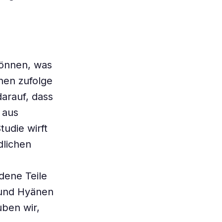
können, was
nen zufolge
darauf, dass
 aus
udie wirft
dlichen
dene Teile
 und Hyänen
ben wir,