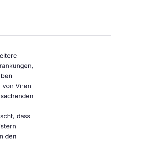
eitere
rankungen,
eben
 von Viren
ursachenden
rscht, dass
istern
en den