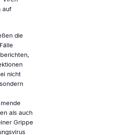
 auf
eßen die
Fälle
 berichten,
ektionen
ei nicht
 sondern
emmende
en als auch
einer Grippe
ungsvirus