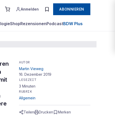
Anmelden
ABONNIEREN
logie
Shop
Rezensionen
Podcast
BDW Plus
AUTOR
eren
Martin Vieweg
h
16. Dezember 2019
mit
LESEZEIT
3
Minuten
RUBRIK
n
Allgemein
ere
Teilen
Drucken
Merken