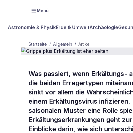
Menü
Astronomie & Physik
Erde & Umwelt
Archäologie
Gesun
Startseite
/
Allgemein
/
Artikel
ALLGEMEIN
Was passiert, wenn Erkältungs- a
Grippe plus 
die beiden Erregertypen miteinan
sinkt vor allem die Wahrscheinlich
eher selten
einem Erkältungsvirus infizieren.
saisonalen Muster eine Rolle spie
Erkältungserkrankungen geht zurü
Einblicke darin, wie sich untersch