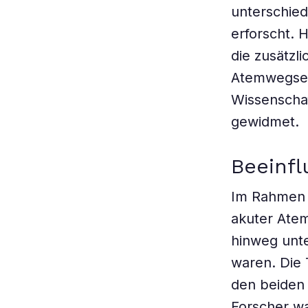
unterschied
erforscht. 
die zusätzl
Atemwegser
Wissenscha
gewidmet.
Beeinfl
Im Rahmen d
akuter Ate
hinweg unte
waren. Die 
den beiden 
Forscher wa