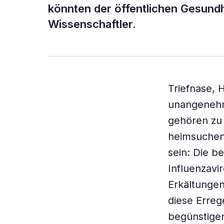
könnten der öffentlichen Gesund
Wissenschaftler.
Triefnase, 
unangenehm
gehören zu 
heimsuchen.
sein: Die b
Influenzavi
Erkältungen 
diese Erreg
begünstige