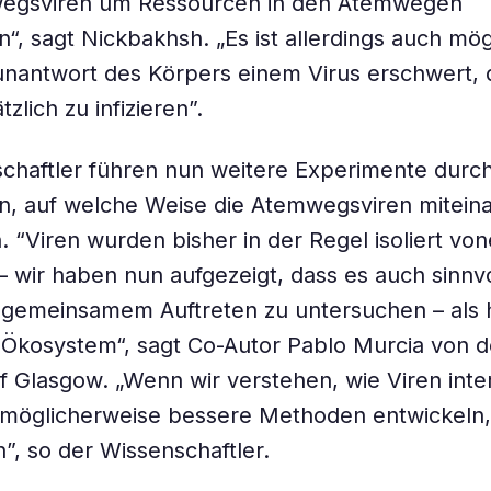
egsviren um Ressourcen in den Atemwegen
n“, sagt Nickbakhsh. „Es ist allerdings auch mög
nantwort des Körpers einem Virus erschwert, 
zlich zu infizieren”.
chaftler führen nun weitere Experimente durc
n, auf welche Weise die Atemwegsviren mitein
n. “Viren wurden bisher in der Regel isoliert vo
 wir haben nun aufgezeigt, dass es auch sinnvoll
 gemeinsamem Auftreten zu untersuchen – als 
 Ökosystem“, sagt Co-Autor Pablo Murcia von d
of Glasgow. „Wenn wir verstehen, wie Viren inte
 möglicherweise bessere Methoden entwickeln,
, so der Wissenschaftler.