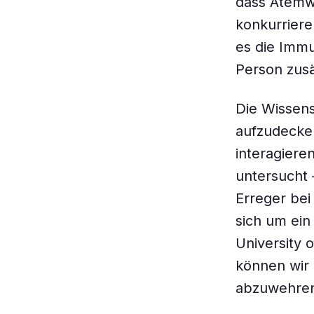
dass Atemw
konkurriere
es die Immu
Person zusät
Die Wissens
aufzudecke
interagiere
untersucht –
Erreger bei
sich um ein
University 
können wir
abzuwehren”