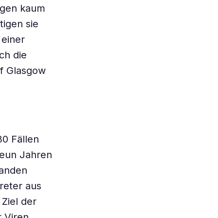
gegen kaum
tigen sie
 einer
ch die
of Glasgow
0 Fällen
neun Jahren
handen
reter aus
Ziel der
 Viren