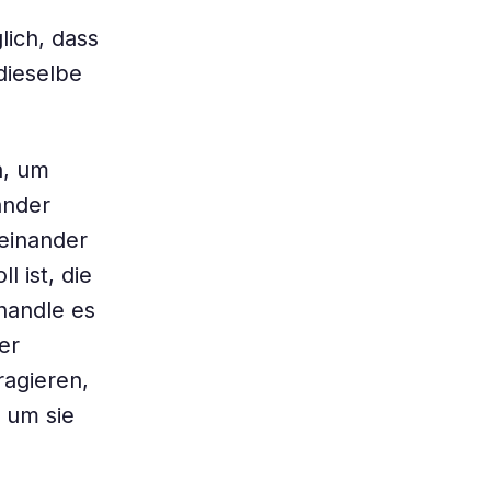
lich, dass
dieselbe
h, um
ander
neinander
 ist, die
handle es
er
ragieren,
 um sie