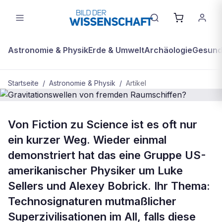
Astronomie & Physik
Erde & Umwelt
Archäologie
Gesundh
Startseite
/
Astronomie & Physik
/
Artikel
BDW Plus
ASTRONOMIE & PHYSIK
Von Fiction zu Science ist es oft nur
Gravitationswellen von fremden
ein kurzer Weg. Wieder einmal
Raumschiffen?
demonstriert hat das eine Gruppe US-
amerikanischer Physiker um Luke
Sellers und Alexey Bobrick. Ihr Thema:
Technosignaturen mutmaßlicher
Superzivilisationen im All, falls diese