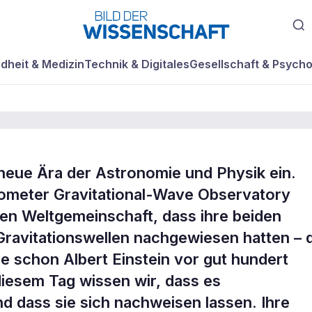
dheit & Medizin
Technik & Digitales
Gesellschaft & Psycho
 neue Ära der Astronomie und Physik ein.
wellen – die
rometer Gravitational-Wave Observatory
en Weltgemeinschaft, dass ihre beiden
ravitationswellen nachgewiesen hatten – 
e schon Albert Einstein vor gut hundert
diesem Tag wissen wir, dass es
und dass sie sich nachweisen lassen. Ihre