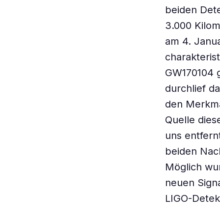
beiden Dete
3.000 Kilom
am 4. Januar
charakteris
GW170104 ge
durchlief d
den Merkmal
Quelle diese
uns entfernt
beiden Nach
Möglich wu
neuen Signa
LIGO-Detekt