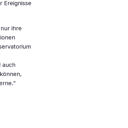
 Ereignisse
 nur ihre
tionen
bservatorium
d auch
 können,
erne.”