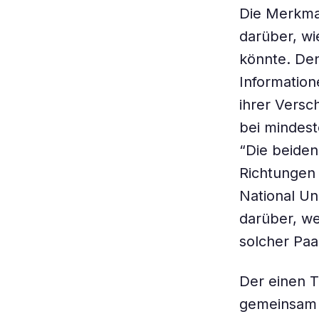
Die Merkmal
darüber, wi
könnte. Den
Information
ihrer Vers
bei mindes
“Die beide
Richtungen 
National Un
darüber, we
solcher Paa
Der einen T
gemeinsam e