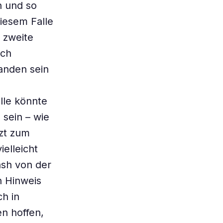
n und so
iesem Falle
e zweite
uch
anden sein
le könnte
 sein – wie
zt zum
elleicht
ash von der
n Hinweis
h in
n hoffen,