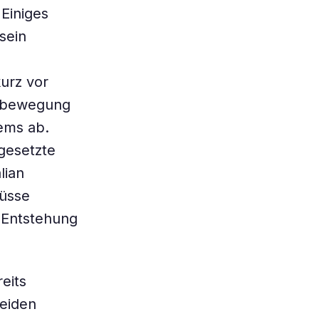
Einiges
sein
urz vor
ehbewegung
ems ab.
gesetzte
lian
lüsse
 Entstehung
eits
beiden