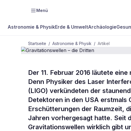
Menü
Astronomie & Physik
Erde & Umwelt
Archäologie
Gesun
Startseite
/
Astronomie & Physik
/
Artikel
ASTRONOMIE & PHYSIK
Der 11. Februar 2016 läutete eine
Gravitations
Denn Physiker des Laser Interfe
(LIGO) verkündeten der staunend
Dritten
Detektoren in den USA erstmals G
Erschütterungen der Raumzeit, di
Jahren vorhergesagt hatte. Seit 
Gravitationswellen wirklich gibt 