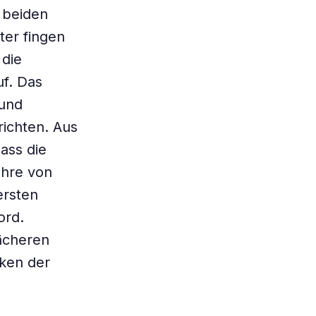
 beiden
ter fingen
 die
uf. Das
 und
richten. Aus
ass die
ahre von
ersten
ord.
ächeren
iken der