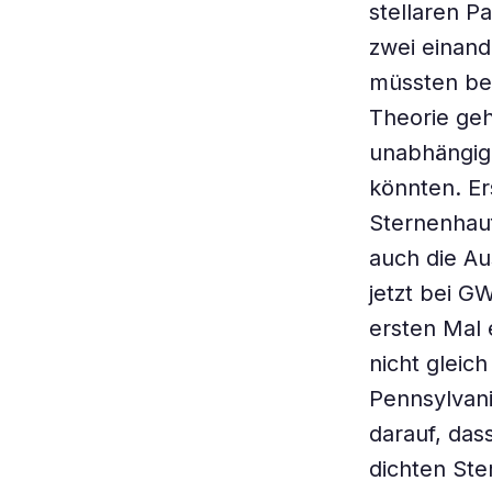
stellaren P
zwei einand
müssten bei
Theorie ge
unabhängig 
könnten. Er
Sternenhau
auch die Au
jetzt bei G
ersten Mal 
nicht gleic
Pennsylvani
darauf, das
dichten Ste