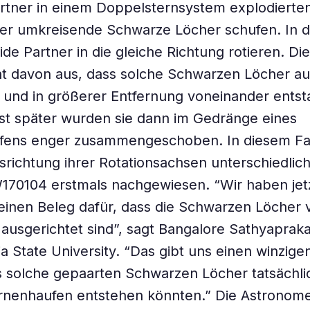
artner in einem Doppelsternsystem explodierte
er umkreisende Schwarze Löcher schufen. In d
de Partner in die gleiche Richtung rotieren. Di
ht davon aus, dass solche Schwarzen Löcher a
und in größerer Entfernung voneinander entst
st später wurden sie dann im Gedränge eines
fens enger zusammengeschoben. In diesem Fal
srichtung ihrer Rotationsachsen unterschiedlich
W170104 erstmals nachgewiesen. “Wir haben jet
einen Beleg dafür, dass die Schwarzen Löcher vi
h ausgerichtet sind”, sagt Bangalore Sathyaprak
a State University. “Das gibt uns einen winzige
s solche gepaarten Schwarzen Löcher tatsächlic
rnenhaufen entstehen könnten.” Die Astronome