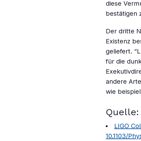
diese Vermu
bestätigen 
Der dritte 
Existenz be
geliefert. “
für die dun
Exekutivdir
andere Arte
wie beispie
Quelle:
LIGO Coll
10.1103/Phy