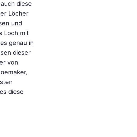
 auch diese
zer Löcher
sen und
s Loch mit
 es genau in
ssen dieser
her von
Shoemaker,
rsten
 es diese