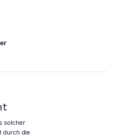
er
nt
is solcher
l durch die