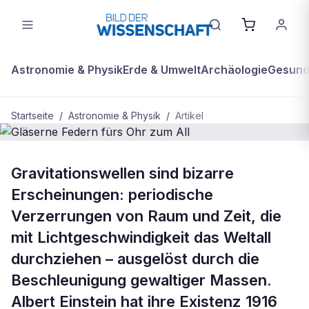
Astronomie & Physik
Erde & Umwelt
Archäologie
Gesundh
Startseite
/
Astronomie & Physik
/
Artikel
BDW Plus
ASTRONOMIE & PHYSIK
Gravitationswellen sind bizarre
Gläserne Federn fürs Ohr zum All
Erscheinungen: periodische
Verzerrungen von Raum und Zeit, die
mit Lichtgeschwindigkeit das Weltall
durchziehen – ausgelöst durch die
Beschleunigung gewaltiger Massen.
Albert Einstein hat ihre Existenz 1916