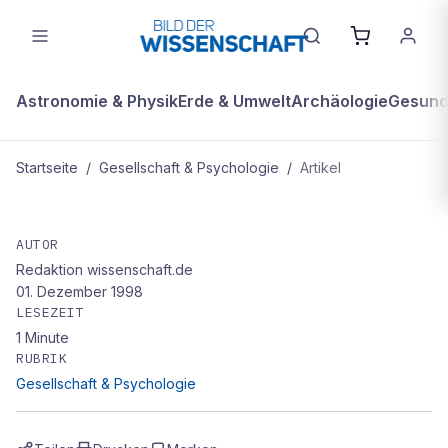
Astronomie & Physik
Erde & Umwelt
Archäologie
Gesundh
Startseite
/
Gesellschaft & Psychologie
/
Artikel
GESELLSCHAFT & PSYCHOLOGIE
Gehirnjogging am Rechner
AUTOR
Redaktion wissenschaft.de
01. Dezember 1998
LESEZEIT
1
Minute
RUBRIK
Gesellschaft & Psychologie