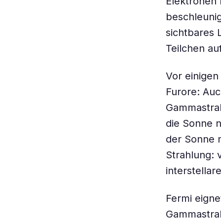
Elektronen 
beschleunig
sichtbares 
Teilchen au
Vor einigen
Furore: Auc
Gammastrah
die Sonne n
der Sonne m
Strahlung: 
interstella
Fermi eigne
Gammastrah