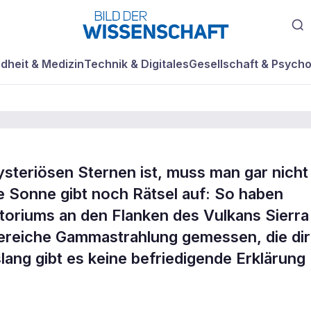
dheit & Medizin
Technik & Digitales
Gesellschaft & Psycho
teriösen Sternen ist, muss man gar nicht 
e Sonne gibt noch Rätsel auf: So haben
lung von der
iums an den Flanken des Vulkans Sierra
iereiche Gammastrahlung gemessen, die dir
ang gibt es keine befriedigende Erklärung