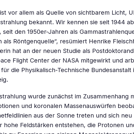
st vor allem als Quelle von sichtbarem Licht, Ul
tstrahlung bekannt. Wir kennen sie seit 1944 ab
, seit den 1950er-Jahren als Gammastrahlenquel
 als Röntgenquelle“, resümiert Henrike Fleisch
erin hat an der neuen Studie als Postdoktoran
ce Flight Center der NASA mitgewirkt und arb
e für die Physikalisch-Technische Bundesanstalt 
ig.
trahlung wurde zunächst im Zusammenhang m
tionen und koronalen Massenauswürfen beoba
feldlinien aus der Sonne treten und sich neu o
 hohe Feldstärken entstehen, die Protonen un