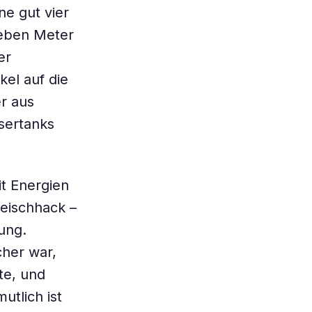
ne gut vier
ieben Meter
er
el auf die
r aus
ssertanks
t Energien
leischhack –
ung.
her war,
te, und
utlich ist