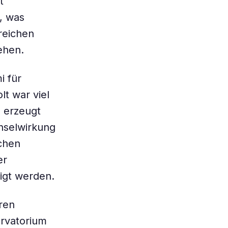
t
, was
reichen
ehen.
i für
lt war viel
 erzeugt
hselwirkung
chen
er
igt werden.
ren
rvatorium