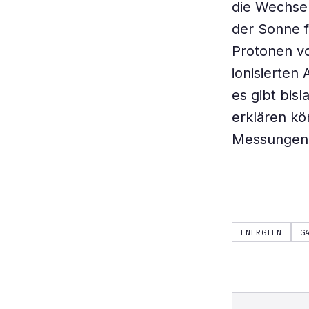
die Wechse
der Sonne f
Protonen v
ionisierte
es gibt bis
erklären kö
Messungen 
ENERGIEN
G