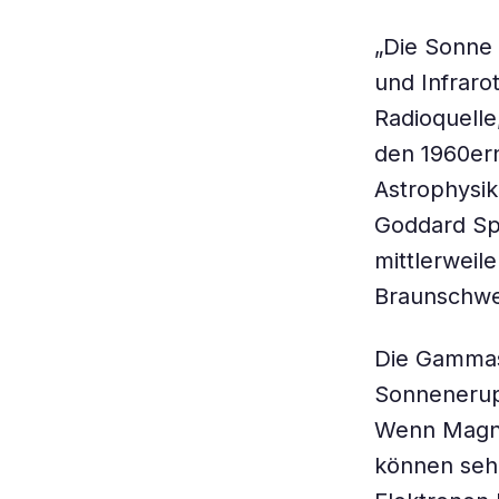
„Die Sonne i
und Infraro
Radioquelle
den 1960ern
Astrophysik
Goddard Spa
mittlerweil
Braunschwe
Die Gammas
Sonnenerup
Wenn Magnet
können sehr