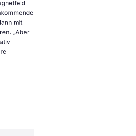
agnetfeld
 ankommende
dann mit
ren. „Aber
ativ
ere