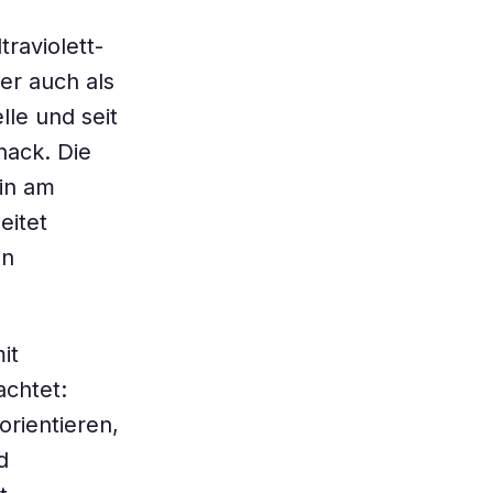
traviolett-
er auch als
le und seit
hack. Die
din am
eitet
in
it
chtet:
rientieren,
d