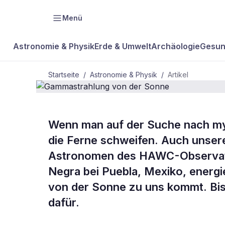
Menü
Astronomie & Physik
Erde & Umwelt
Archäologie
Gesun
Startseite
/
Astronomie & Physik
/
Artikel
Wenn man auf der Suche nach mys
BDW Plus
ASTRONOMIE & PHYSIK
die Ferne schweifen. Auch unser
Gammastrah
Astronomen des HAWC-Observator
Negra bei Puebla, Mexiko, energ
Sonne
von der Sonne zu uns kommt. Bisl
dafür.