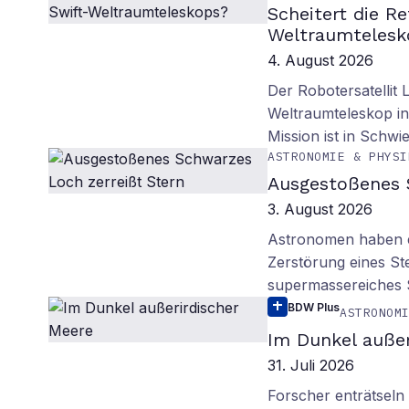
Scheitert die R
Weltraumtelesk
4. August 2026
Der Robotersatellit 
Weltraumteleskop in
Mission ist in Schwie
ASTRONOMIE & PHYSI
Ausgestoßenes 
3. August 2026
Astronomen haben ei
Zerstörung eines St
supermassereiches
BDW Plus
ASTRONOM
Im Dunkel außer
31. Juli 2026
Forscher enträtsel