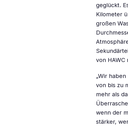
geglückt. E
Kilometer 
großen Wass
Durchmesser
Atmosphäre 
Sekundärtei
von HAWC m
„Wir haben
von bis zu 
mehr als d
Überrasche
wenn der m
stärker, we