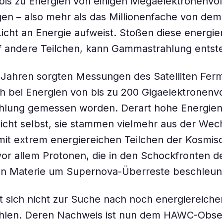
bis zu Energien von einigen Megaelektronenvol
en – also mehr als das Millionenfache von dem
Licht an Energie aufweist. Stoßen diese energie
f andere Teilchen, kann Gammastrahlung entst
 Jahren sorgten Messungen des Satelliten Ferm
h bei Energien von bis zu 200 Gigaelektronenvo
lung gemessen worden. Derart hohe Energien
icht selbst, sie stammen vielmehr aus der Wec
it extrem energiereichen Teilchen der Kosmis
vor allem Protonen, die in den Schockfronten d
ren Materie um Supernova-Überreste beschleun
t sich nicht zur Suche nach noch energiereiche
len. Deren Nachweis ist nun dem HAWC-Obse