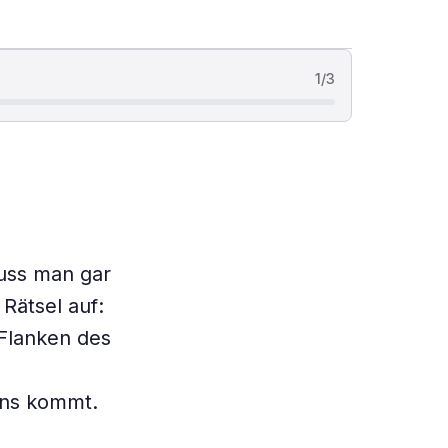
1
/
3
uss man gar
Rätsel auf:
Flanken des
uns kommt.