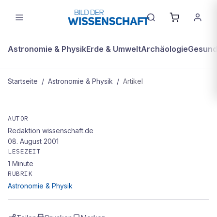
Astronomie & Physik
Erde & Umwelt
Archäologie
Gesundh
Startseite
/
Astronomie & Physik
/
Artikel
ASTRONOMIE & PHYSIK
Galileo-Vorbeiflug an Io gelungen
AUTOR
Redaktion wissenschaft.de
08. August 2001
LESEZEIT
1
Minute
RUBRIK
Astronomie & Physik