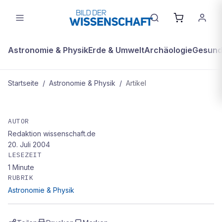
Astronomie & Physik
Erde & Umwelt
Archäologie
Gesundh
Startseite
/
Astronomie & Physik
/
Artikel
ASTRONOMIE & PHYSIK
Galaktische Gammastrahlung
AUTOR
Redaktion wissenschaft.de
20. Juli 2004
LESEZEIT
1
Minute
RUBRIK
Astronomie & Physik