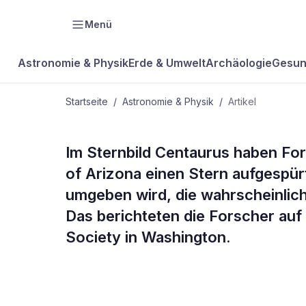
Menü
Astronomie & Physik
Erde & Umwelt
Archäologie
Gesun
Startseite
/
Astronomie & Physik
/
Artikel
ASTRONOMIE & PHYSIK
Im Sternbild Centaurus haben Fo
Frühes Plan
of Arizona einen Stern aufgespür
umgeben wird, die wahrscheinlic
entdeckt
Das berichteten die Forscher au
Society in Washington.