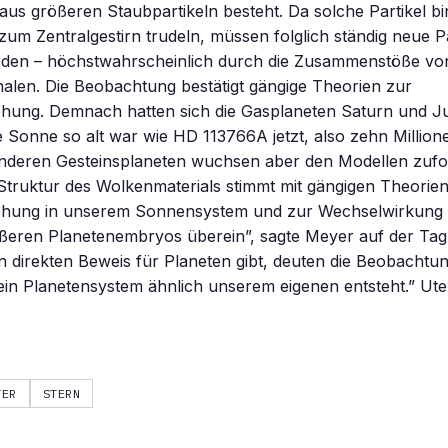
aus größeren Staubpartikeln besteht. Da solche Partikel b
um Zentralgestirn trudeln, müssen folglich ständig neue Pa
rden – höchstwahrscheinlich durch die Zusammenstöße vo
alen. Die Beobachtung bestätigt gängige Theorien zur
ehung. Demnach hatten sich die Gasplaneten Saturn und J
die Sonne so alt war wie HD 113766A jetzt, also zehn Million
anderen Gesteinsplaneten wuchsen aber den Modellen zufo
Struktur des Wolkenmaterials stimmt mit gängigen Theorie
ehung in unserem Sonnensystem und zur Wechselwirkung
ßeren Planetenembryos überein”, sagte Meyer auf der Ta
 direkten Beweis für Planeten gibt, deuten die Beobachtu
 ein Planetensystem ähnlich unserem eigenen entsteht.” Ut
YER
STERN