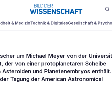
dheit & Medizin
Technik & Digitales
Gesellschaft & Psycho
rscher um Michael Meyer von der Universi
etensystem
t, der von einer protoplanetaren Scheibe
h Asteroiden und Planetenembryos enthält.
f der Tagung der American Astronomical