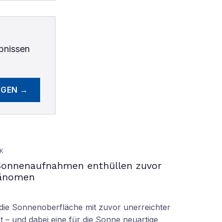
bnissen
EGEN →
K
Sonnenaufnahmen enthüllen zuvor
hänomen
ie Sonnenoberfläche mit zuvor unerreichter
t – und dabei eine für die Sonne neuartige