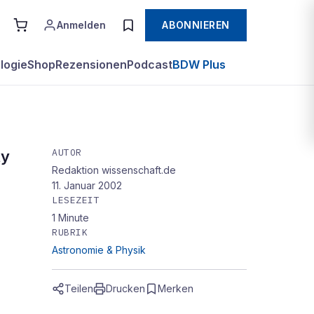
Anmelden
ABONNIEREN
logie
Shop
Rezensionen
Podcast
BDW Plus
AUTOR
ty
Redaktion wissenschaft.de
11. Januar 2002
LESEZEIT
1
Minute
RUBRIK
Astronomie & Physik
Teilen
Drucken
Merken