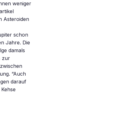
innen weniger
rtikel
n Asteroiden
upiter schon
en Jahre. Die
lge damals
n zur
 zwischen
gung. “Auch
ngen darauf
e Kehse