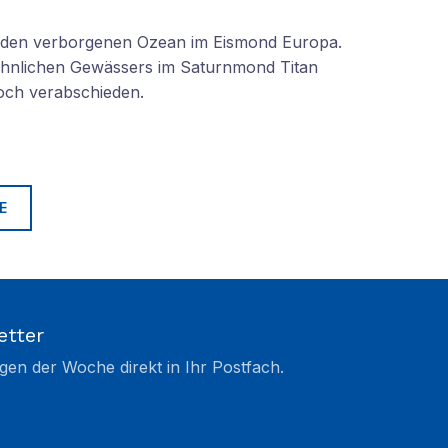
n den verborgenen Ozean im Eismond Europa.
 ähnlichen Gewässers im Saturnmond Titan
doch verabschieden.
E
etter
gen der Woche direkt in Ihr Postfach.