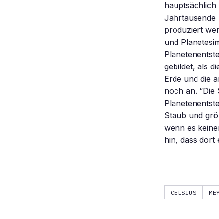
hauptsächlich 
Jahrtausende z
produziert we
und Planetesim
Planetenentst
gebildet, als 
Erde und die 
noch an. “Die 
Planetenentst
Staub und grö
wenn es keinen
hin, dass dort
CELSIUS
ME