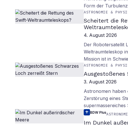
Form der Turbulenz
ASTRONOMIE & PHYSI
Scheitert die R
Weltraumtelesk
4. August 2026
Der Robotersatellit 
Weltraumteleskop in
Mission ist in Schwie
ASTRONOMIE & PHYSI
Ausgestoßenes 
3. August 2026
Astronomen haben ei
Zerstörung eines St
supermassereiches
BDW Plus
ASTRONOM
Im Dunkel außer