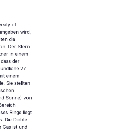
sity of
 umgeben wird,
ten die
on. Der Stern
tner in einem
 dass der
undliche 27
mit einem
le. Sie stellten
mischen
und Sonne) von
Bereich
es Rings liegt
. Die Dichte
n Gas ist und