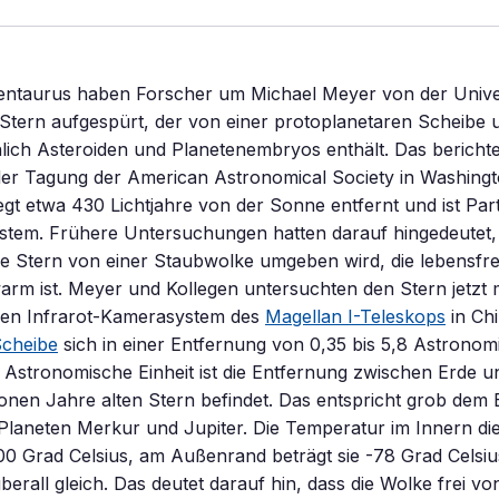
Centaurus haben Forscher um Michael Meyer von der Univer
 Stern aufgespürt, der von einer protoplanetaren Scheibe
lich Asteroiden und Planetenembryos enthält. Das berichte
der Tagung der American Astronomical Society in Washingt
gt etwa 430 Lichtjahre von der Sonne entfernt und ist Par
stem. Frühere Untersuchungen hatten darauf hingedeutet,
e Stern von einer Staubwolke umgeben wird, die lebensfre
arm ist. Meyer und Kollegen untersuchten den Stern jetzt 
enen Infrarot-Kamerasystem des
Magellan I-Teleskops
in Chi
cheibe
sich in einer Entfernung von 0,35 bis 5,8 Astrono
e Astronomische Einheit ist die Entfernung zwischen Erde 
onen Jahre alten Stern befindet. Das entspricht grob dem 
laneten Merkur und Jupiter. Die Temperatur im Innern dies
00 Grad Celsius, am Außenrand beträgt sie -78 Grad Celsius
berall gleich. Das deutet darauf hin, dass die Wolke frei vo