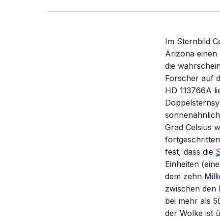
Im Sternbild 
Arizona einen
die wahrschein
Forscher auf 
HD 113766A lie
Doppelsternsy
sonnenähnlich
Grad Celsius w
fortgeschritt
fest, dass die
S
Einheiten (ein
dem zehn Milli
zwischen den P
bei mehr als 5
der Wolke ist ü