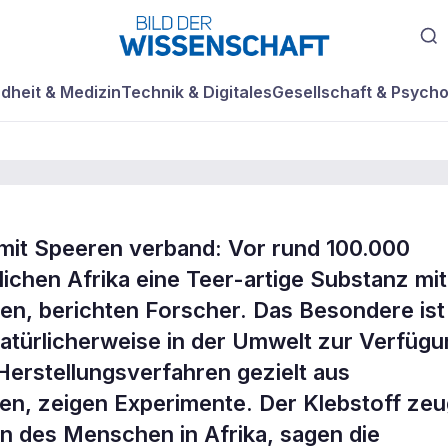
dheit & Medizin
Technik & Digitales
Gesellschaft & Psycho
 mit Speeren verband: Vor rund 100.000
ech-Kleber-
chen Afrika eine Teer-artige Substanz mit
en, berichten Forscher. Das Besondere ist
natürlicherweise in der Umwelt zur Verfügu
Herstellungsverfahren gezielt aus
n, zeigen Experimente. Der Klebstoff zeu
on des Menschen in Afrika, sagen die