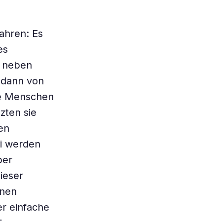
ahren: Es
es
t neben
h dann von
ie Menschen
zten sie
en
ei werden
ber
ieser
inen
er einfache