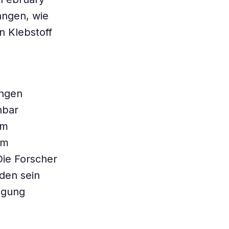
angen, wie
n Klebstoff
ingen
nbar
Um
am
ie Forscher
rden sein
ügung