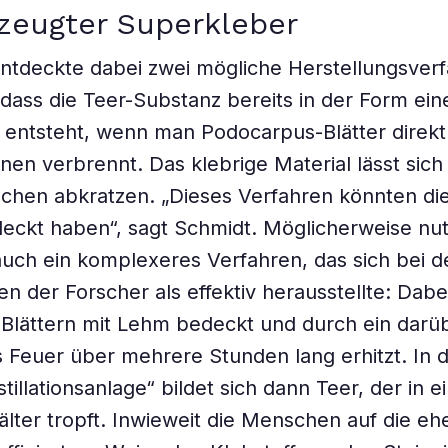
zeugter Superkleber
tdeckte dabei zwei mögliche Herstellungsverf
, dass die Teer-Substanz bereits in der Form ein
 entsteht, wenn man Podocarpus-Blätter direk
inen verbrennt. Das klebrige Material lässt sic
ächen abkratzen. „Dieses Verfahren könnten d
tdeckt haben“, sagt Schmidt. Möglicherweise nut
uch ein komplexeres Verfahren, das sich bei d
n der Forscher als effektiv herausstellte: Dab
Blättern mit Lehm bedeckt und durch ein darü
Feuer über mehrere Stunden lang erhitzt. In d
tillationsanlage“ bildet sich dann Teer, der in e
lter tropft. Inwieweit die Menschen auf die eh