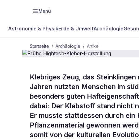
Menü
Astronomie & Physik
Erde & Umwelt
Archäologie
Gesun
Startseite
/
Archäologie
/
Artikel
ARCHÄOLOGIE
Klebriges Zeug, das Steinklingen
Frühe Hight
Jahren nutzten Menschen im südli
besonders guten Hafteigenschaft
Herstellung
dabei: Der Klebstoff stand nicht 
Er musste stattdessen durch ein 
Pflanzenmaterial gewonnen werde
somit von der kulturellen Evoluti