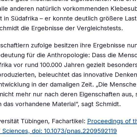
 alle anderen natürlich vorkommenden Klebesu
t in Südafrika – er konnte deutlich größere Last
chmidt die Ergebnisse der Vergleichstests.
chaftlern zufolge besitzen ihre Ergebnisse nun
edeutung für die Anthropologie: Dass die Mens
frika vor rund 100.000 Jahren gezielt besonder
produzierten, beleuchtet das innovative Denken
Entwicklung in der damaligen Zeit. „Die Mensch
 nicht mehr nur nach deren Eigenschaften aus,
 das vorhandene Material“, sagt Schmidt.
versität Tübingen, Fachartikel:
Proceedings of t
Sciences, doi: 10.1073/pnas.2209592119