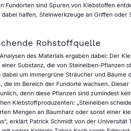
n Fundorten sind Spuren von Klebstoffen entd
 dabei halfen, Steinwerkzeuge an Griffen oder
schende Rohstoffquelle
nalysen des Materials ergaben dabei: Der Kle
 einer Substanz, die von Steineiben-Pflanzen 
ch dabei um immergrüne Sträucher und Bäume 
 die im Bereich der Fundorte wachsen. Dieser
aunlich, denn diese Pflanzen sind zumindest kei
ichen Klebstoffproduzenten: „Steineiben scheid
ten Mengen an Baumharz oder sonst einer kle
s“, erklärt Patrick Schmidt von der Universität
mit seiner Kollegin Tabea Koch sowie Edmund