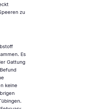
eckt
 Speeren zu
bstoff
stammen. Es
der Gattung
 Befund
ne
en keine
brigen
 Tübingen.
 February