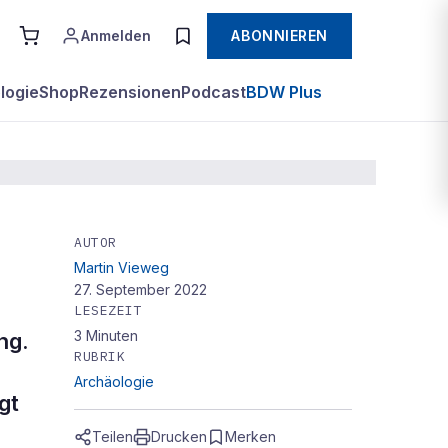
Anmelden
ABONNIEREN
logie
Shop
Rezensionen
Podcast
BDW Plus
AUTOR
Martin Vieweg
27. September 2022
LESEZEIT
3
Minuten
ng.
RUBRIK
Archäologie
gt
Teilen
Drucken
Merken