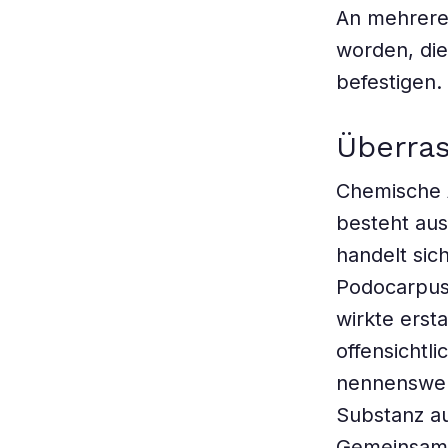
An mehrere
worden, die
befestigen.
Überra
Chemische A
besteht aus
handelt si
Podocarpus,
wirkte erst
offensichtl
nennenswer
Substanz au
Gemeinsam 