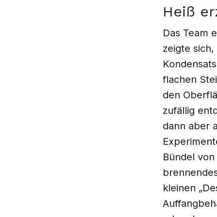
Heiß er
Das Team en
zeigte sich
Kondensats
flachen Ste
den Oberfl
zufällig en
dann aber a
Experimente
Bündel von 
brennendes 
kleinen „Des
Auffangbehä