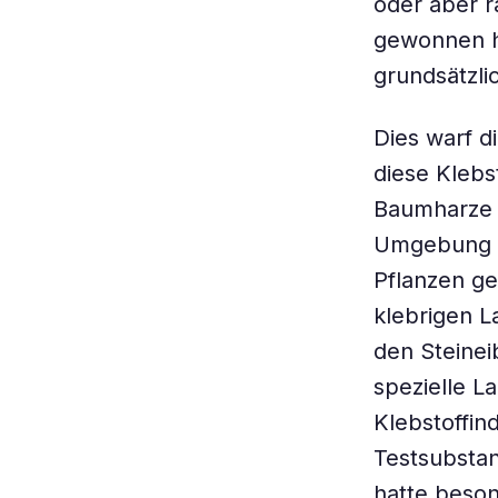
oder aber r
gewonnen h
grundsätzli
Dies warf d
diese Klebs
Baumharze s
Umgebung v
Pflanzen ge
klebrigen L
den Steinei
spezielle La
Klebstoffi
Testsubstan
hatte beson