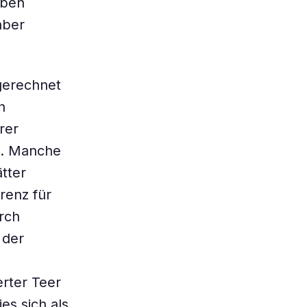
iben
aber
gerechnet
h
rer
m. Manche
tter
renz für
rch
 der
erter Teer
s sich als