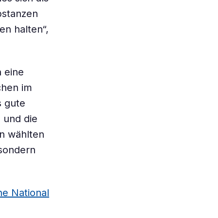
bstanzen
en halten“,
 eine
chen im
s gute
 und die
en wählten
 sondern
he National