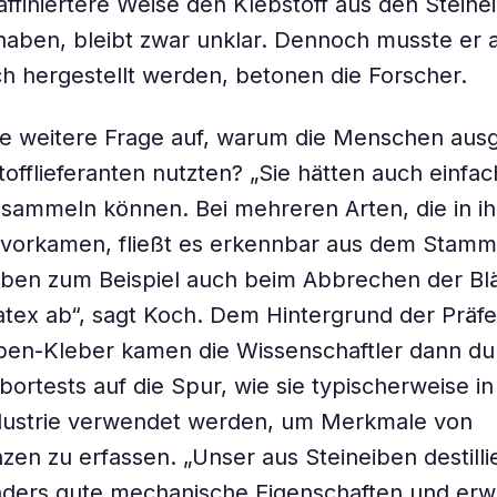
affiniertere Weise den Klebstoff aus den Steine
aben, bleibt zwar unklar. Dennoch musste er 
ch hergestellt werden, betonen die Forscher.
ie weitere Frage auf, warum die Menschen aus
tofflieferanten nutzten? „Sie hätten auch einfac
ammeln können. Bei mehreren Arten, die in ih
orkamen, fließt es erkennbar aus dem Stam
ben zum Beispiel auch beim Abbrechen der Blä
atex ab“, sagt Koch. Dem Hintergrund der Präfe
ben-Kleber kamen die Wissenschaftler dann du
bortests auf die Spur, wie sie typischerweise in
ndustrie verwendet werden, um Merkmale von
zen zu erfassen. „Unser aus Steineiben destilli
ders gute mechanische Eigenschaften und erwie