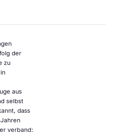
ngen
folg der
e zu
in
euge aus
nd selbst
annt, dass
 Jahren
der verband: