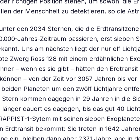
 der richtigen Position stehen, um sowohl die E
llen der Menschheit zu detektieren, so die As
 unter den 2034 Sternen, die die Erdtransitzone
.000-Jahres-Zeitraum passieren, erst sieben 
kannt. Uns am nächsten liegt der nur elf Lichtj
ote Zwerg Ross 128 mit einem erdähnlichen Ex
ner – wenn es sie gibt – hätten den Erdtransit
können – von der Zeit vor 3057 Jahren bis vor
 beiden Planeten um den zwölf Lichtjahre entfe
Stern kommen dagegen in 29 Jahren in die Sich
länger dauert es dagegen, bis das gut 40 Licht
RAPPIST-1-Sytem mit seinen sieben Exoplanete
en Erdtransit bekommt: Sie treten in 1642 Jahren
one ein, bleiben dann aber 2371 Jahre lang in d