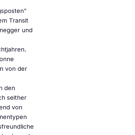
gsposten”
em Transit
enegger und
chtjahren.
Sonne
en von der
n den
h seither
hend von
rnentypen
sfreundliche