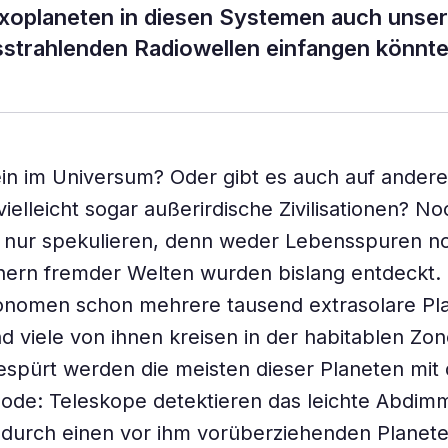
Exoplaneten in diesen Systemen auch unse
usstrahlenden Radiowellen einfangen könnte
lein im Universum? Oder gibt es auch auf ander
ielleicht sogar außerirdische Zivilisationen? N
r nur spekulieren, denn weder Lebensspuren n
ern fremder Welten wurden bislang entdeckt.
onomen schon mehrere tausend extrasolare Pl
d viele von ihnen kreisen in der habitablen Zo
espürt werden die meisten dieser Planeten mit 
ode: Teleskope detektieren das leichte Abdim
 durch einen vor ihm vorüberziehenden Planet