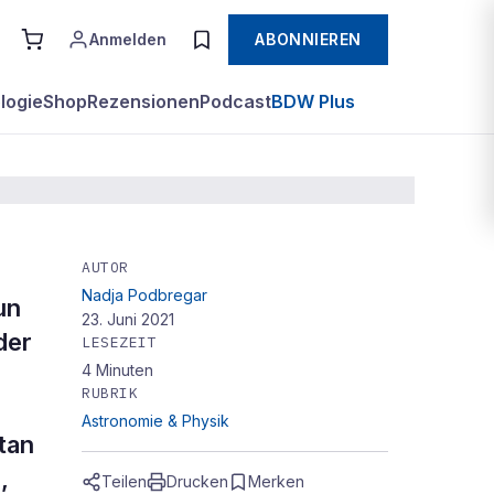
Anmelden
ABONNIEREN
logie
Shop
Rezensionen
Podcast
BDW Plus
AUTOR
Nadja Podbregar
un
23. Juni 2021
der
LESEZEIT
4
Minuten
RUBRIK
Astronomie & Physik
tan
,
Teilen
Drucken
Merken