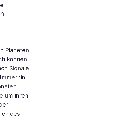
re
n.
en Planeten
och können
och Signale
 Immerhin
aneten
ne um ihren
der
men des
en