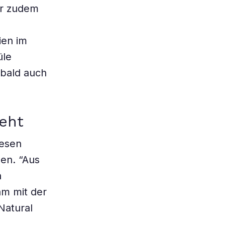
er zudem
ien im
üle
 bald auch
ieht
iesen
en. “Aus
a
am mit der
Natural