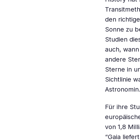
Transitmeth
den richtig
Sonne zu be
Studien die
auch, wann 
andere Ster
Sterne in 
Sichtlinie 
Astronomin
Für ihre St
europäische
von 1,8 Mil
“Gaia liefe