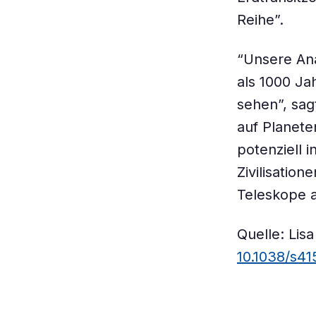
Reihe”.
“Unsere Ana
als 1000 Jah
sehen”, sag
auf Planete
potenziell 
Zivilisatio
Teleskope a
Quelle: Lisa
10.1038/s4