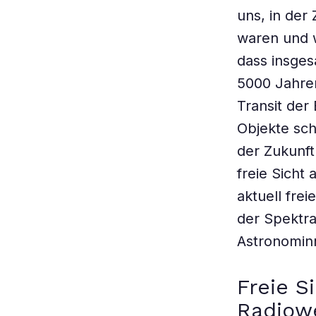
uns, in der
waren und w
dass insges
5000 Jahren
Transit der
Objekte sc
der Zukunft
freie Sicht
aktuell fre
der Spektra
Astronominn
Freie S
Radiow