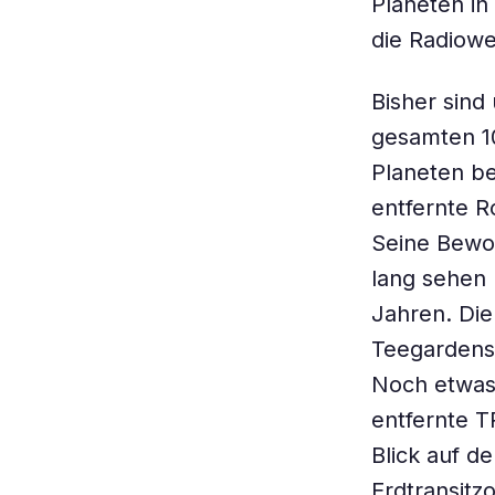
Planeten in
die Radiowe
Bisher sind
gesamten 10
Planeten be
entfernte R
Seine Bewoh
lang sehen 
Jahren. Die
Teegardens 
Noch etwas 
entfernte T
Blick auf d
Erdtransitz