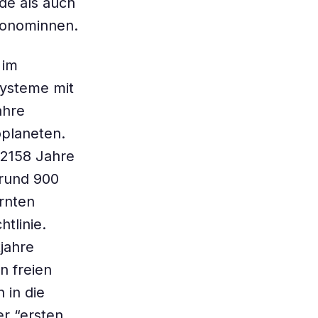
rde als auch
tronominnen.
 im
Systeme mit
ahre
oplaneten.
 2158 Jahre
 rund 900
rnten
tlinie.
jahre
n freien
 in die
er “ersten