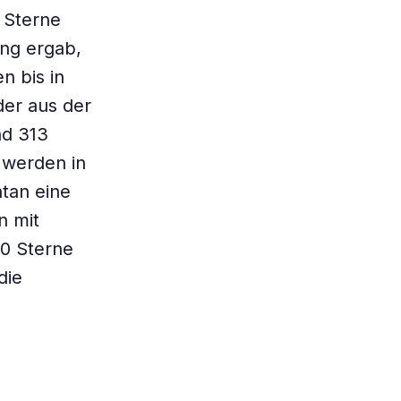
 Sterne
ung ergab,
n bis in
der aus der
nd 313
 werden in
tan eine
n mit
50 Sterne
die