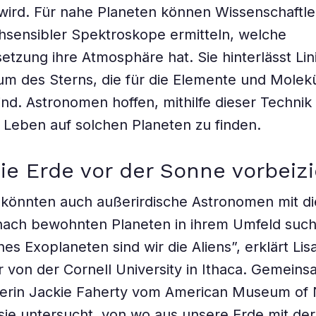
wird. Für nahe Planeten können Wissenschaftl
chsensibler Spektroskope ermitteln, welche
zung ihre Atmosphäre hat. Sie hinterlässt Lin
um des Sterns, die für die Elemente und Molek
sind. Astronomen hoffen, mithilfe dieser Technik
Leben auf solchen Planeten zu finden.
e Erde vor der Sonne vorbeiz
könnten auch außerirdische Astronomen mit d
ach bewohnten Planeten in ihrem Umfeld such
nes Exoplaneten sind wir die Aliens”, erklärt Lis
 von der Cornell University in Ithaca. Gemeins
kerin Jackie Faherty vom American Museum of 
 sie untersucht, von wo aus unsere Erde mit der