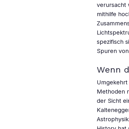
verursacht 
mithilfe ho
Zusammenset
Lichtspektr
spezifisch 
Spuren von 
Wenn di
Umgekehrt 
Methoden n
der Sicht ei
Kaltenegger
Astrophysi
History hat