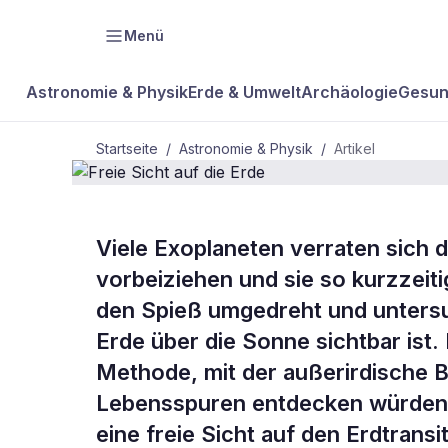
Menü
Astronomie & Physik
Erde & Umwelt
Archäologie
Gesun
Startseite
/
Astronomie & Physik
/
Artikel
ASTRONOMIE & PHYSIK
Viele Exoplaneten verraten sich d
Freie Sicht a
vorbeiziehen und sie so kurzzei
den Spieß umgedreht und untersu
Erde
Erde über die Sonne sichtbar ist
Methode, mit der außerirdische 
Lebensspuren entdecken würden.
eine freie Sicht auf den Erdtrans