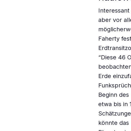
Interessant
aber vor al
möglicherwe
Faherty fest
Erdtransitz
“Diese 46 O
beobachten 
Erde einzuf
Funksprüch
Beginn des 
etwa bis in
Schätzunge
könnte das 