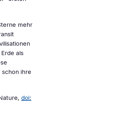
Sterne mehr
ransit
ilisationen
Erde als
ese
 schon ihre
 Nature,
doi: