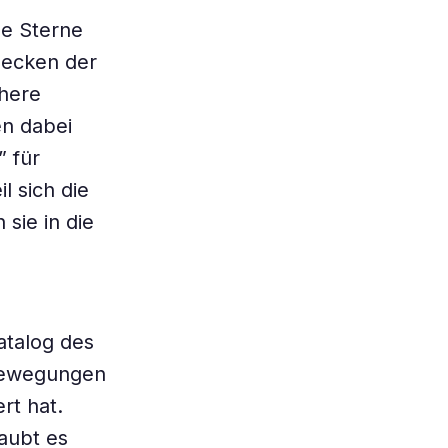
he Sterne
decken der
ühere
en dabei
” für
l sich die
sie in die
atalog des
 Bewegungen
rt hat.
laubt es