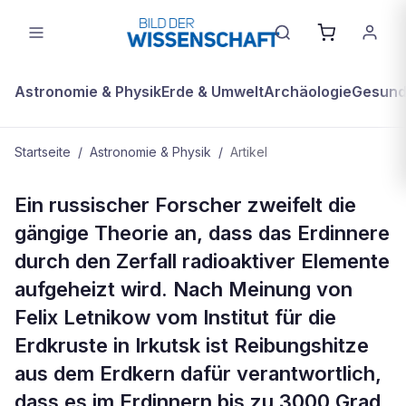
Astronomie & Physik
Erde & Umwelt
Archäologie
Gesundh
Startseite
/
Astronomie & Physik
/
Artikel
ASTRONOMIE & PHYSIK
Ein russischer Forscher zweifelt die
Forscher: Reibung heizt das
gängige Theorie an, dass das Erdinnere
Erdinnere auf
durch den Zerfall radioaktiver Elemente
aufgeheizt wird. Nach Meinung von
Felix Letnikow vom Institut für die
Erdkruste in Irkutsk ist Reibungshitze
aus dem Erdkern dafür verantwortlich,
dass es im Erdinnern bis zu 3000 Grad