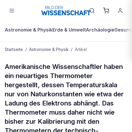
Astronomie & Physik
Erde & Umwelt
Archäologie
Gesundh
Startseite
/
Astronomie & Physik
/
Artikel
ASTRONOMIE & PHYSIK
Amerikanische Wissenschaftler haben
Forscher: "Rausch-Thermometer"
ein neuartiges Thermometer
macht Kalibrierung überflüssig
hergestellt, dessen Temperaturskala
nur von Naturkonstanten wie etwa der
Ladung des Elektrons abhängt. Das
Thermometer muss daher nicht wie
bisher zur Kalibrierung mit den
Thermometern der technisch-