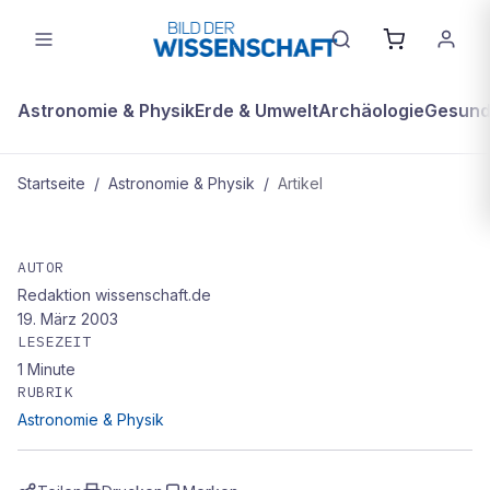
Astronomie & Physik
Erde & Umwelt
Archäologie
Gesundh
Startseite
/
Astronomie & Physik
/
Artikel
ASTRONOMIE & PHYSIK
Forscher: Negativer Brechungsindex
AUTOR
Redaktion wissenschaft.de
existiert
19. März 2003
LESEZEIT
1
Minute
RUBRIK
Astronomie & Physik