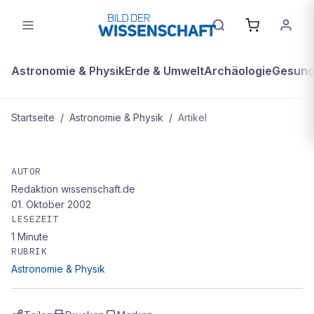
Astronomie & Physik
Erde & Umwelt
Archäologie
Gesundh
Startseite
/
Astronomie & Physik
/
Artikel
ASTRONOMIE & PHYSIK
Forscher entdecken "Innersten
AUTOR
Redaktion wissenschaft.de
Erdkern" im Erdkern
01. Oktober 2002
LESEZEIT
1
Minute
RUBRIK
Astronomie & Physik