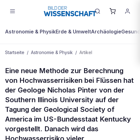
Astronomie & Physik
Erde & Umwelt
Archäologie
Gesundh
Startseite
/
Astronomie & Physik
/
Artikel
ASTRONOMIE & PHYSIK
Eine neue Methode zur Berechnung
Flutgefahr steigt durch menschliche
von Hochwasserrisiken bei Flüssen hat
Eingriffe
der Geologe Nicholas Pinter von der
Southern Illinois University auf der
Tagung der Geological Society of
America im US-Bundesstaat Kentucky
vorgestellt. Danach wird das
Hochwasserrisiko vieler