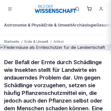
Astronomie & Physik
Erde & Umwelt
Archäologie
Gesundh
Startseite
/
Erde & Umwelt
/
Artikel
ERDE & UMWELT
Der Befall der Ernte durch Schädlinge
Fledermäuse als Ernteschützer für
wie Insekten stellt für Landwirte ein
die Landwirtschaft
andauerndes Problem dar. Um gegen
Schädlinge vorzugehen, setzen sie
häufig Pflanzenschutzmittel ein, die
jedoch auch den Pflanzen selbst oder
dem Menschen schaden können. Eine