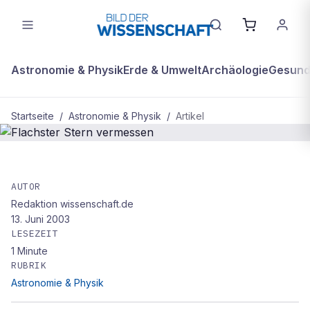
Astronomie & Physik
Erde & Umwelt
Archäologie
Gesundh
Startseite
/
Astronomie & Physik
/
Artikel
ASTRONOMIE & PHYSIK
Flachster Stern vermessen
AUTOR
Redaktion wissenschaft.de
13. Juni 2003
LESEZEIT
1
Minute
RUBRIK
Astronomie & Physik