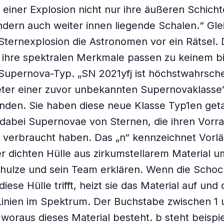
r einer Explosion nicht nur ihre äußeren Schicht
dern auch weiter innen liegende Schalen.“ Glei
e Sternexplosion die Astronomen vor ein Rätsel. 
 ihre spektralen Merkmale passen zu keinem b
upernova-Typ. „SN 2021yfj ist höchstwahrsche
eter einer zuvor unbekannten Supernovaklasse“
nden. Sie haben diese neue Klasse Typ1en geta
dabei Supernovae von Sternen, die ihren Vorra
 verbraucht haben. Das „n“ kennzeichnet Vorlä
er dichten Hülle aus zirkumstellarem Material
chulze und sein Team erklären. Wenn die Schoc
ese Hülle trifft, heizt sie das Material auf und 
 Linien im Spektrum. Der Buchstabe zwischen 1 
 woraus dieses Material besteht. b steht beispi