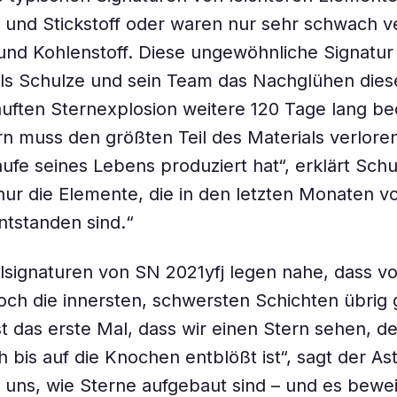
 und Stickstoff oder waren nur sehr schwach v
und Kohlenstoff. Diese ungewöhnliche Signatur 
als Schulze und sein Team das Nachglühen die
auften Sternexplosion weitere 120 Tage lang b
rn muss den größten Teil des Materials verlore
aufe seines Lebens produziert hat“, erklärt Schu
nur die Elemente, die in den letzten Monaten v
ntstanden sind.“
lsignaturen von SN 2021yfj legen nahe, dass v
och die innersten, schwersten Schichten übrig
st das erste Mal, dass wir einen Stern sehen, de
h bis auf die Knochen entblößt ist“, sagt der A
t uns, wie Sterne aufgebaut sind – und es bewei