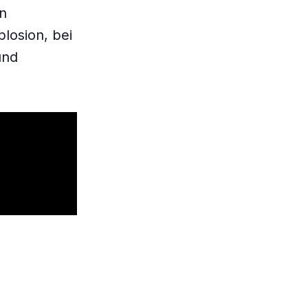
en
plosion, bei
und
h