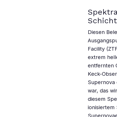
Spektra
Schich
Diesen Bele
Ausgangspu
Facility (ZT
extrem helle
entfernten 
Keck-Observ
Supernova e
war, das wi
diesem Spek
ionisiertem 
Supernovae