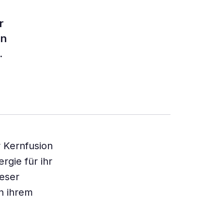
r
en
.
r Kernfusion
rgie für ihr
ieser
in ihrem