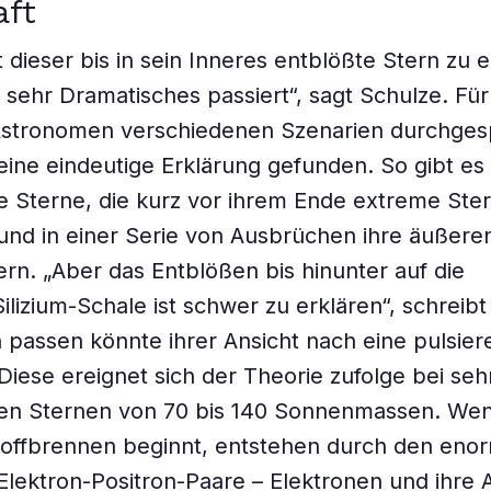
aft
 dieser bis in sein Inneres entblößte Stern zu e
sehr Dramatisches passiert“, sagt Schulze. Für 
Astronomen verschiedenen Szenarien durchgesp
keine eindeutige Erklärung gefunden. So gibt es
e Sterne, die kurz vor ihrem Ende extreme St
und in einer Serie von Ausbrüchen ihre äußere
rn. „Aber das Entblößen bis hinunter auf die
Silizium-Schale ist schwer zu erklären“, schreib
passen könnte ihrer Ansicht nach eine pulsier
. Diese ereignet sich der Theorie zufolge bei seh
en Sternen von 70 bis 140 Sonnenmassen. Wen
toffbrennen beginnt, entstehen durch den eno
Elektron-Positron-Paare – Elektronen und ihre A