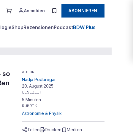
Anmelden
ABONNIEREN
logie
Shop
Rezensionen
Podcast
BDW Plus
AUTOR
– so
Nadja Podbregar
ßen
20. August 2025
LESEZEIT
5
Minuten
RUBRIK
Astronomie & Physik
e
Teilen
Drucken
Merken