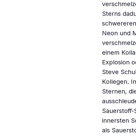
verschmelze
Sterns dadu
schwereren 
Neon und Ma
verschmelze
einem Koll
Explosion o
Steve Schul
Kollegen. I
Sternen, di
ausschleude
Sauerstoff-
innersten S
als Sauerst