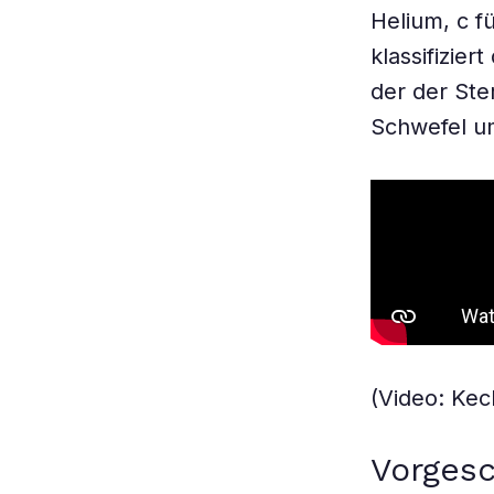
Helium, c f
klassifizie
der der Ste
Schwefel u
(Video: Ke
Vorgesc