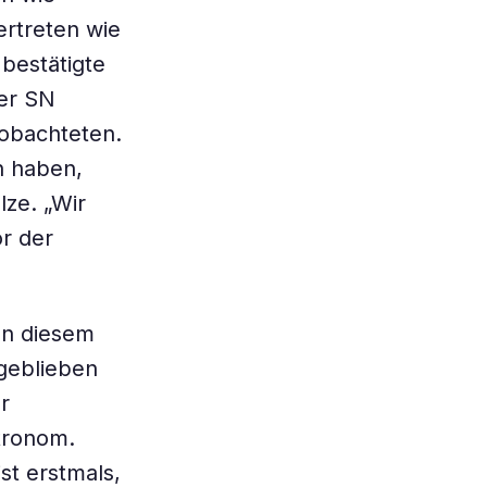
ertreten wie
bestätigte
ser SN
eobachteten.
n haben,
lze. „Wir
or der
on diesem
 geblieben
r
stronom.
st erstmals,