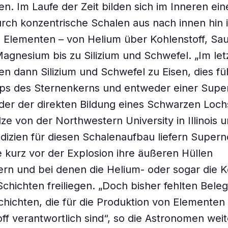
n. Im Laufe der Zeit bilden sich im Inneren ei
rch konzentrische Schalen aus nach innen hin
Elementen – von Helium über Kohlenstoff, Saue
gnesium bis zu Silizium und Schwefel. „Im letz
n dann Silizium und Schwefel zu Eisen, dies fü
aps des Sternenkerns und entweder einer Supe
der der direkten Bildung eines Schwarzen Lochs
ze von der Northwestern University in Illinois 
ndizien für diesen Schalenaufbau liefern Super
e kurz vor der Explosion ihre äußeren Hüllen
rn und bei denen die Helium- oder sogar die K
Schichten freiliegen. „Doch bisher fehlten Beleg
chichten, die für die Produktion von Elemente
off verantwortlich sind“, so die Astronomen weit