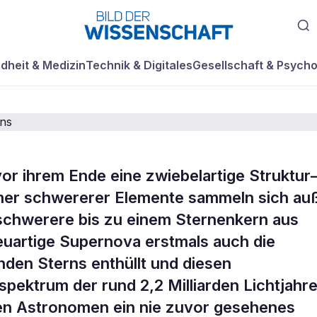
dheit & Medizin
Technik & Digitales
Gesellschaft & Psycho
r ihrem Ende eine zwiebelartige Struktur
 ins Herz eines
mmer schwererer Elemente sammeln sich au
 schwerere bis zu einem Sternenkern aus
den Sterns
euartige Supernova erstmals auch die
nden Sterns enthüllt und diesen
spektrum der rund 2,2 Milliarden Lichtjahr
rten Astronomen ein nie zuvor gesehenes