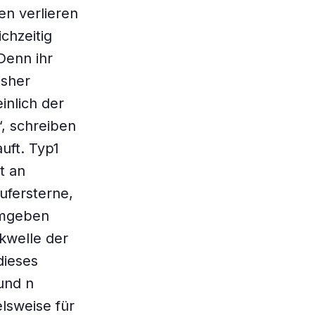
en verlieren
chzeitig
Denn ihr
isher
inlich der
, schreiben
uft. Typ1
t an
ufersterne,
 umgeben
kwelle der
dieses
und n
elsweise für