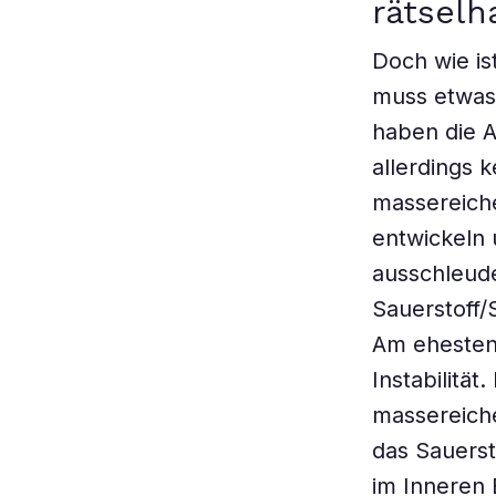
rätselh
Doch wie ist
muss etwas 
haben die 
allerdings 
massereich
entwickeln 
ausschleude
Sauerstoff/
Am ehesten 
Instabilität
massereich
das Sauers
im Inneren 