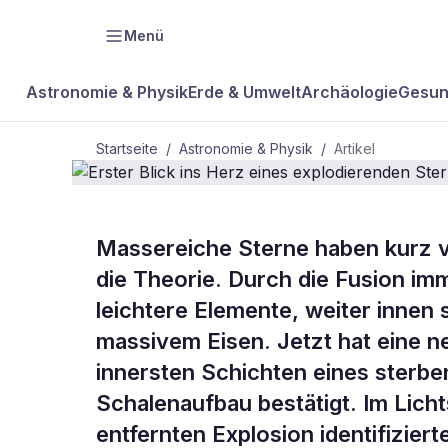
Menü
Astronomie & Physik
Erde & Umwelt
Archäologie
Gesun
Startseite
/
Astronomie & Physik
/
Artikel
ASTRONOMIE & PHYSIK
Massereiche Sterne haben kurz vo
Erster Blick
die Theorie. Durch die Fusion i
leichtere Elemente, weiter innen
explodieren
massivem Eisen. Jetzt hat eine n
innersten Schichten eines sterbe
Schalenaufbau bestätigt. Im Licht
entfernten Explosion identifizie