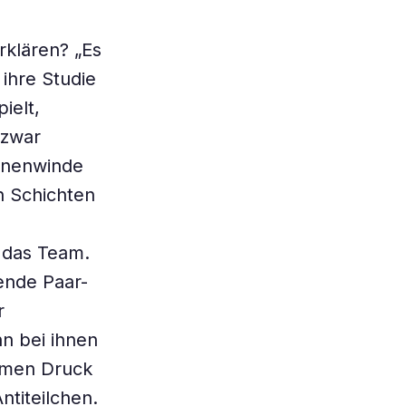
rklären? „Es
ihre Studie
ielt,
 zwar
ernenwinde
n Schichten
t das Team.
ende Paar-
r
n bei ihnen
rmen Druck
ntiteilchen.