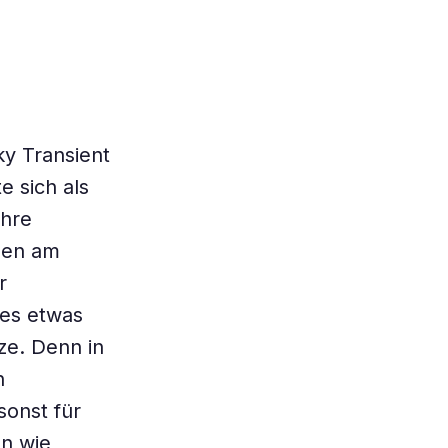
y Transient
e sich als
ahre
men am
r
ies etwas
ze. Denn in
n
sonst für
en wie