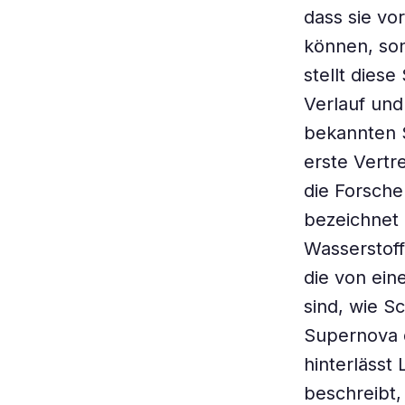
dass sie vo
können, son
stellt dies
Verlauf und
bekannten S
erste Vertr
die Forsche
bezeichnet 
Wasserstoff
die von ein
sind, wie S
Supernova di
hinterlässt
beschreibt,