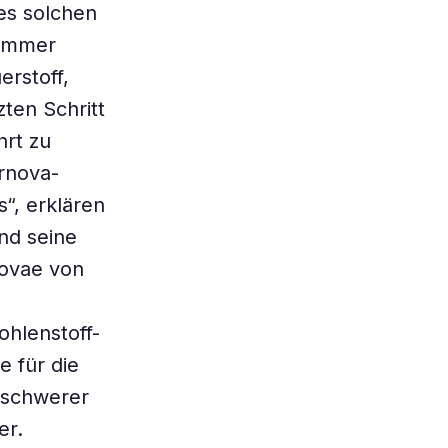
nes solchen
 immer
rstoff,
ten Schritt
hrt zu
rnova-
“, erklären
und seine
novae von
ohlenstoff-
e für die
n schwerer
er.