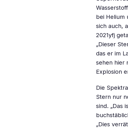
Wasserstoff
bei Helium 
sich auch, 
2021yfj get
„Dieser Ste
das er im L
sehen hier 
Explosion e
Die Spektra
Stern nur n
sind. „Das i
buchstäblic
„Dies verrä