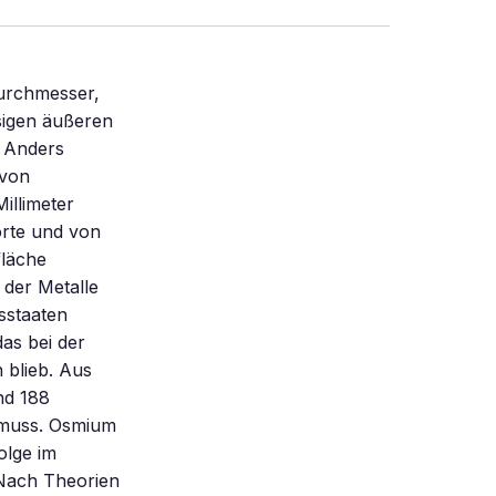
Durchmesser,
sigen äußeren
e Anders
 von
illimeter
örte und von
fläche
 der Metalle
sstaaten
as bei der
 blieb. Aus
nd 188
n muss. Osmium
olge im
. Nach Theorien