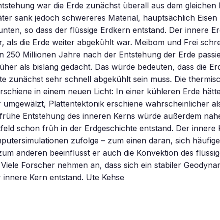
tstehung war die Erde zunächst überall aus dem gleichen 
ter sank jedoch schwereres Material, hauptsächlich Eisen
unten, so dass der flüssige Erdkern entstand. Der innere Er
er, als die Erde weiter abgekühlt war. Meibom und Frei schr
n 250 Millionen Jahre nach der Entstehung der Erde passie
rüher als bislang gedacht. Das würde bedeuten, dass die E
te zunächst sehr schnell abgekühlt sein muss. Die thermis
rschiene in einem neuen Licht: In einer kühleren Erde hätt
 umgewälzt, Plattentektonik erschiene wahrscheinlicher a
e frühe Entstehung des inneren Kerns würde außerdem nah
eld schon früh in der Erdgeschichte entstand. Der innere 
putersimulationen zufolge – zum einen daran, sich häufige
m anderen beeinflusst er auch die Konvektion des flüssig
Viele Forscher nehmen an, dass sich ein stabiler Geodynam
r innere Kern entstand. Ute Kehse