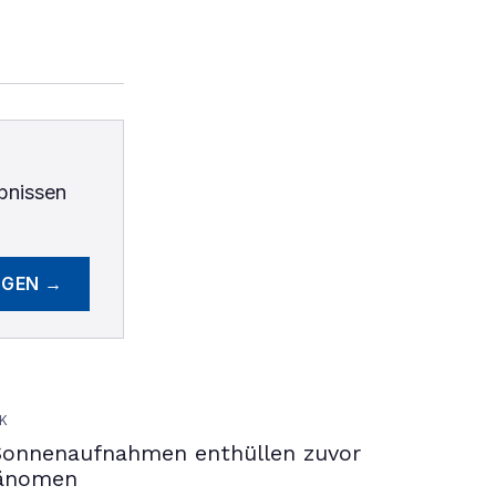
bnissen
EGEN →
K
Sonnenaufnahmen enthüllen zuvor
hänomen