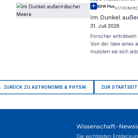
BDW Plus
ASTRONOM
Im Dunkel außer
31. Juli 2026
Forscher enträtsel
Von der Idee eines
mussten sie sich je
← ZURÜCK ZU
ASTRONOMIE & PHYSIK
ZUR STARTSEIT
Wissenschaft-Newsl
Die wichtigsten Entdeckun