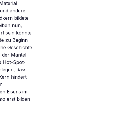
Material
 und andere
dkern bildete
eiben nun,
rt sein könnte
rde zu Beginn
che Geschichte
e der Mantel
ls Hot-Spot-
elegen, dass
Kern hindert
r
en Eisens im
o erst bilden