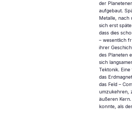
der Planetenen
aufgebaut. Spä
Metalle, nach 
sich erst spät
dass dies scho
– wesentlich f
ihrer Geschich
des Planeten e
sich langsamer
Tektonik. Ein
das Erdmagnetf
das Feld – Com
umzukehren, zu
äußeren Kern. 
konnte, als de