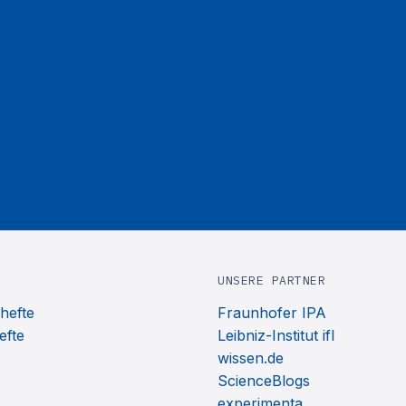
UNSERE PARTNER
hefte
Fraunhofer IPA
efte
Leibniz-Institut ifl
wissen.de
ScienceBlogs
experimenta