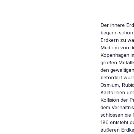
Der innere Erd
begann schon 
Erdkern zu wa
Meibom von der
Kopenhagen im 
großen Metallk
den gewaltigen
befördert wurd
Osmium, Rubid
Kalifornien un
Kollision der 
dem Verhältni
schlossen die
186 entsteht d
äußeren Erdker