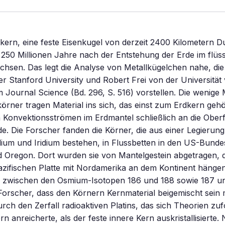
kern, eine feste Eisenkugel von derzeit 2400 Kilometern 
250 Millionen Jahre nach der Entstehung der Erde im flüs
chsen. Das legt die Analyse von Metallkügelchen nahe, di
 Stanford University und Robert Frei von der Universität
Journal Science (Bd. 296, S. 516) vorstellen. Die wenige M
örner tragen Material ins sich, das einst zum Erdkern geh
 Konvektionsströmen im Erdmantel schließlich an die Ober
e. Die Forscher fanden die Körner, die aus einer Legierung
ium und Iridium bestehen, in Flussbetten in den US-Bunde
d Oregon. Dort wurden sie von Mantelgestein abgetragen, d
Pazifischen Platte mit Nordamerika an dem Kontinent hängen
s zwischen den Osmium-Isotopen 186 und 188 sowie 187 u
 Forscher, dass den Körnern Kernmaterial beigemischt sei
urch den Zerfall radioaktiven Platins, das sich Theorien zuf
n anreicherte, als der feste innere Kern auskristallisierte