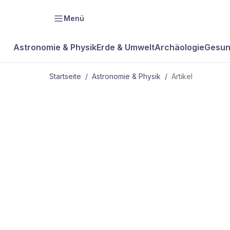
Menü
Astronomie & Physik
Erde & Umwelt
Archäologie
Gesun
Startseite
/
Astronomie & Physik
/
Artikel
ASTRONOMIE & PHYSIK
Erdkern kühl
ab als bish