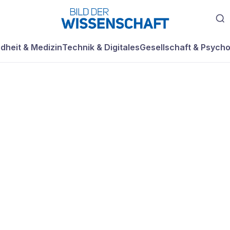
dheit & Medizin
Technik & Digitales
Gesellschaft & Psycho
te wesentlich fr
er angenommen