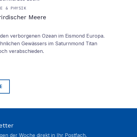
IE & PHYSIK
irdischer Meere
n den verborgenen Ozean im Eismond Europa.
 ähnlichen Gewässers im Saturnmond Titan
doch verabschieden.
E
etter
gen der Woche direkt in Ihr Postfach.