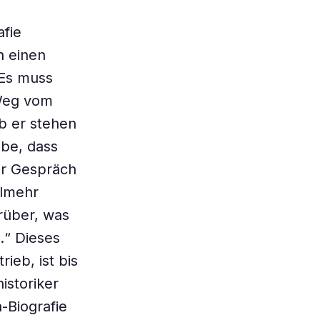
afie
n einen
„Es muss
 Weg vom
ib er stehen
ube, dass
er Gespräch
elmehr
rüber, was
.“ Dieses
ieb, ist bis
istoriker
-Biografie