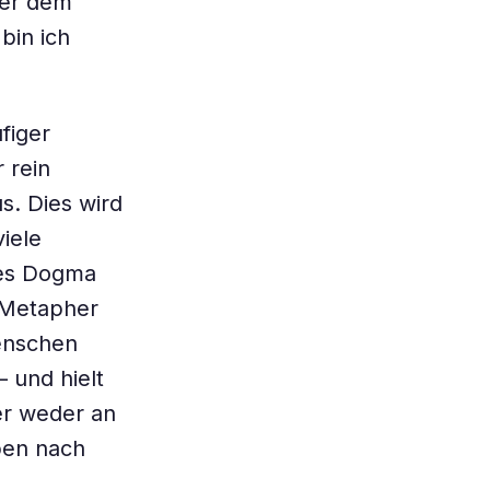
aber dem
bin ich
figer
 rein
s. Dies wird
viele
hes Dogma
 Metapher
Menschen
– und hielt
ber weder an
eben nach