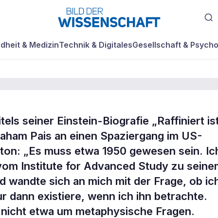
dheit & Medizin
Technik & Digitales
Gesellschaft & Psycho
ls seiner Einstein-Biografie „Raffiniert is
raham Pais an einen Spaziergang im US-
ton: „Es muss etwa 1950 gewesen sein. Ic
vom Institute for Advanced Study zu sein
nd wandte sich an mich mit der Frage, ob ic
r dann existiere, wenn ich ihn betrachte.
 nicht etwa um metaphysische Fragen.