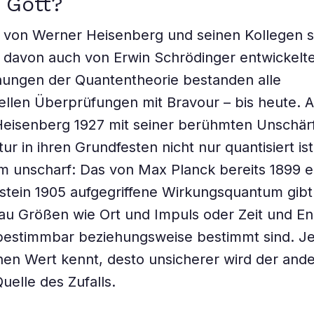
 Gott?
5 von Werner Heisenberg und seinen Kollegen 
 davon auch von Erwin Schrödinger entwickelt
hungen der Quantentheorie bestanden alle
ellen Überprüfungen mit Bravour – bis heute.
eisenberg 1927 mit seiner berühmten Unschärf
ur in ihren Grundfesten nicht nur quantisiert is
m unscharf: Das von Max Planck bereits 1899 e
stein 1905 aufgegriffene Wirkungsquantum gibt
au Größen wie Ort und Impuls oder Zeit und En
 bestimmbar beziehungsweise bestimmt sind. Je
en Wert kennt, desto unsicherer wird der ande
elle des Zufalls.