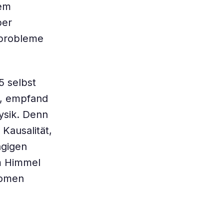
dem
ber
nprobleme
5 selbst
e, empfand
ysik. Denn
Kausalität,
ngigen
om Himmel
nomen