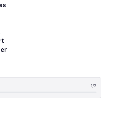
as
,
rt
ger
1
/
3