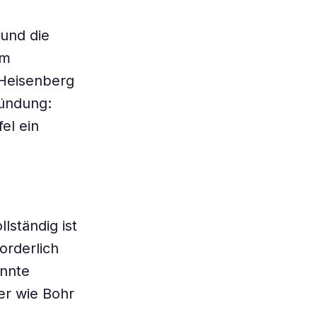
 und die
om
 Heisenberg
ründung:
el ein
lständig ist
orderlich
annte
er wie Bohr