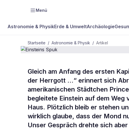
Menü
Astronomie & Physik
Erde & Umwelt
Archäologie
Gesun
Startseite
/
Astronomie & Physik
/
Artikel
Gleich am Anfang des ersten Kapite
BDW Plus
ASTRONOMIE & PHYSIK
der Herrgott …“ erinnert sich Ab
Einsteins
amerikanischen Städtchen Prince
begleitete Einstein auf dem Weg 
Spuk
Haus. Plötzlich bleib er stehen u
wirklich glaube, dass der Mond nu
Unser Gespräch drehte sich aber