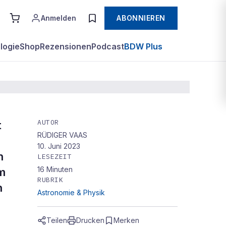
Anmelden
ABONNIEREN
logie
Shop
Rezensionen
Podcast
BDW Plus
AUTOR
t
RÜDIGER VAAS
10. Juni 2023
h
LESEZEIT
16
Minuten
em
RUBRIK
h
Astronomie & Physik
Teilen
Drucken
Merken