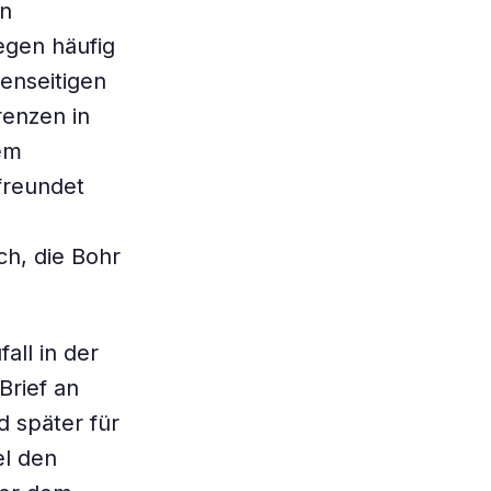
en
legen häufig
genseitigen
renzen in
dem
freundet
h, die Bohr
all in der
Brief an
d später für
el den