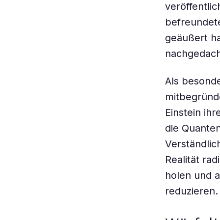
veröffentli
befreundet
geäußert h
nachgedacht
Als besonde
mitbegründe
Einstein ih
die Quanten
Verständlic
Realität ra
holen und 
reduzieren.