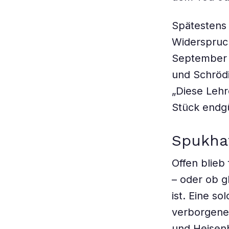
Spätestens 
Widerspruch
September 
und Schrödi
„Diese Lehr
Stück endgü
Spukha
Offen blieb 
– oder ob g
ist. Eine s
verborgene 
und Heisen