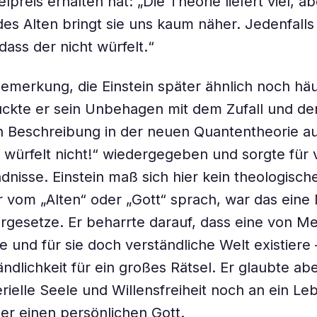
lpreis erhalten hat: „Die Theorie liefert viel, 
es Alten bringt sie uns kaum näher. Jedenfalls 
dass der nicht würfelt.“
Bemerkung, die Einstein später ähnlich noch häu
ckte er sein Unbehagen mit dem Zufall und der
en Beschreibung in der neuen Quantentheorie au
tt würfelt nicht!“ wiedergegeben und sorgte für 
dnisse. Einstein maß sich hier kein theologisc
 vom „Alten“ oder „Gott“ sprach, war das eine
urgesetze. Er beharrte darauf, dass eine von 
 und für sie doch verständliche Welt existiere 
ändlichkeit für ein großes Rätsel. Er glaubte a
rielle Seele und Willensfreiheit noch an ein L
r einen persönlichen Gott.