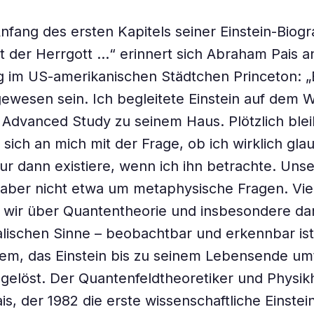
nfang des ersten Kapitels seiner Einstein-Biogr
ist der Herrgott …“ erinnert sich Abraham Pais a
g im US-amerikanischen Städtchen Princeton: 
ewesen sein. Ich begleitete Einstein auf dem
or Advanced Study zu seinem Haus. Plötzlich ble
sich an mich mit der Frage, ob ich wirklich gla
r dann existiere, wenn ich ihn betrachte. Uns
 aber nicht etwa um metaphysische Fragen. Vi
n wir über Quantentheorie und insbesondere da
alischen Sinne – beobachtbar und erkennbar ist
m, das Einstein bis zu seinem Lebensende umtr
 gelöst. Der Quantenfeldtheoretiker und Physikh
s, der 1982 die erste wissenschaftliche Einstein