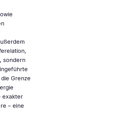
sowie
en
 Außerdem
erelation,
t, sondern
ingeführte
 die Grenze
ergie
 exakter
re – eine