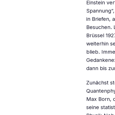
Einstein ver
Spannung“, 
in Briefen,
Besuchen. L
Brüssel 192
weiterhin s
blieb. Imme
Gedankenex
dann bis zu
Zunächst stö
Quantenphys
Max Born, d
seine stati