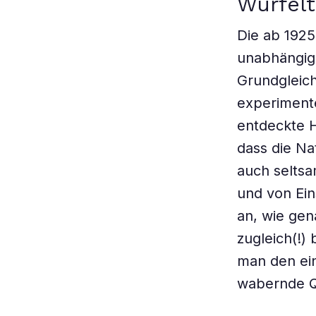
Würfelt
Die ab 192
unabhängig
Grundgleic
experiment
entdeckte H
dass die Nat
auch seltsa
und von Ein
an, wie gen
zugleich(!)
man den ein
wabernde Qu