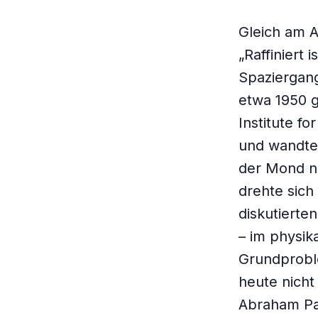
Gleich am A
„Raffiniert 
Spaziergan
etwa 1950 g
Institute f
und wandte 
der Mond nu
drehte sich
diskutierte
– im physik
Grundproble
heute nicht
Abraham Pai