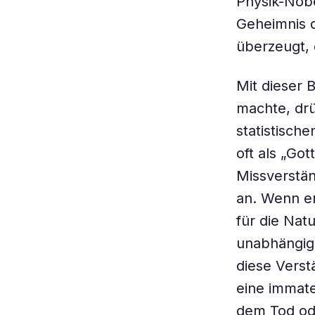
Physik-Nobe
Geheimnis d
überzeugt, 
Mit dieser 
machte, drü
statistisch
oft als „Go
Missverstän
an. Wenn er
für die Nat
unabhängige
diese Verst
eine immate
dem Tod ode