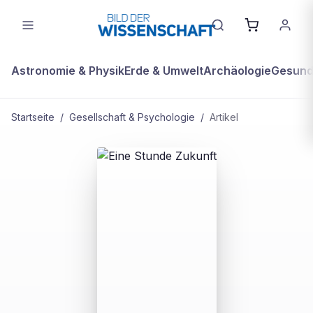
Astronomie & Physik
Erde & Umwelt
Archäologie
Gesundh
Startseite
/
Gesellschaft & Psychologie
/
Artikel